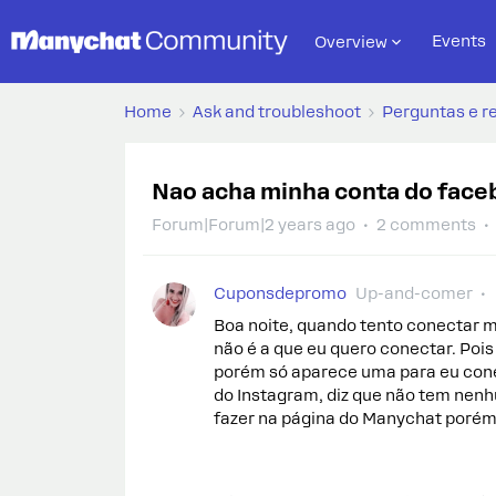
Events
Overview
Home
Ask and troubleshoot
Perguntas e r
Nao acha minha conta do face
Forum|Forum|2 years ago
2 comments
Cuponsdepromo
Up-and-comer
Boa noite, quando tento conectar 
não é a que eu quero conectar. Poi
porém só aparece uma para eu con
do Instagram, diz que não tem nenh
fazer na página do Manychat porém 