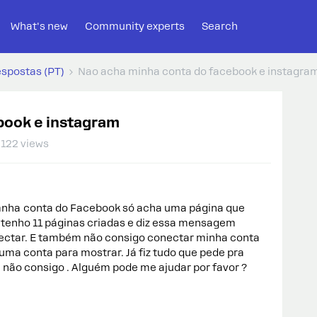
What's new
Community experts
Search
espostas (PT)
Nao acha minha conta do facebook e instagra
book e instagram
122 views
mnha conta do Facebook só acha uma página que
s tenho 11 páginas criadas e diz essa mensagem
ectar. E também não consigo conectar minha conta
uma conta para mostrar. Já fiz tudo que pede pra
não consigo . Alguém pode me ajudar por favor ?