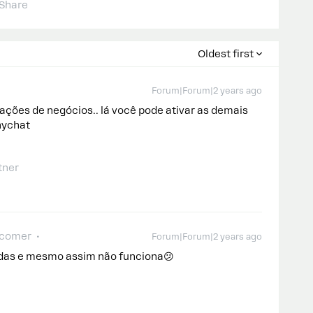
Share
Oldest first
Forum|Forum|2 years ago
grações de negócios.. lá você pode ativar as demais
nychat
tner
-comer
Forum|Forum|2 years ago
adas e mesmo assim não funciona😕