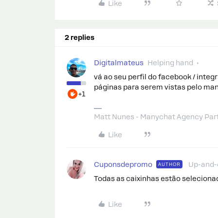
Like
2 replies
Digitalmateus
Helping hand
vá ao seu perfil do facebook / inte
páginas para serem vistas pelo ma
+1
Matt Nunes - Manychat Agency Par
Like
Cuponsdepromo
Up-and
AUTHOR
Todas as caixinhas estão selecion
Like