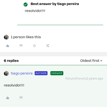
Best answer by
tiago pereira
resolvido!!!!
1 person likes this
6 replies
Oldest first
tiago pereira
AUTHOR
ANSWER
Forum|Forum|2 years ago
resolvido!!!!