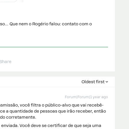
sso… Que nem o Rogério falou: contato com o
Share
Oldest first
Forum|Forum|1 year ago
missão, você filtra o público-alvo que vai recebê-
rece a quantidade de pessoas que irão receber, então
ando corretamente.
enviada. Você deve se certificar de que seja uma