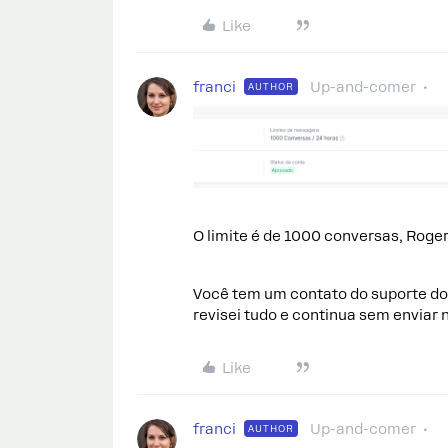
Like
franci
Up-and-comer
AUTHOR
O limite é de 1000 conversas, Rog
Você tem um contato do suporte do
revisei tudo e continua sem envi
Like
franci
Up-and-comer
AUTHOR