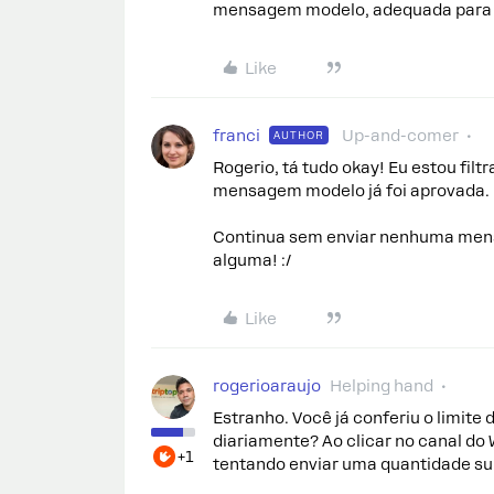
mensagem modelo, adequada para en
Like
franci
Up-and-comer
AUTHOR
Rogerio, tá tudo okay! Eu estou fil
mensagem modelo já foi aprovada.
Continua sem enviar nenhuma mensa
alguma! :/
Like
rogerioaraujo
Helping hand
Estranho. Você já conferiu o limit
diariamente? Ao clicar no canal do 
+1
tentando enviar uma quantidade su