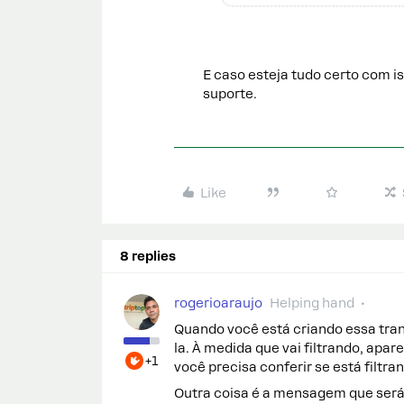
E caso esteja tudo certo com i
suporte.
Like
8 replies
rogerioaraujo
Helping hand
Quando você está criando essa trans
la. À medida que vai filtrando, apa
+1
você precisa conferir se está filtr
Outra coisa é a mensagem que será 