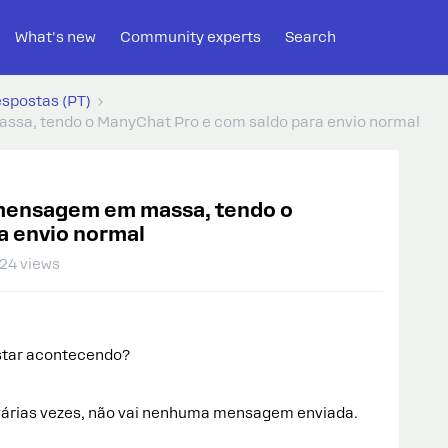
What's new
Community experts
Search
espostas (PT)
sa, tendo o ManyChat Pro e com saldo para envio normal
mensagem em massa, tendo o
a envio normal
24 views
estar acontecendo?
e várias vezes, não vai nenhuma mensagem enviada.