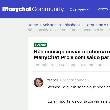
Events
Overview
Home
Ask and troubleshoot
Perguntas e r
Não consigo enviar nenhuma mensagem em mas
SOLVED
Não consigo enviar nenhuma 
ManyChat Pro e com saldo par
Forum|Forum|1 year ago
8 comments
1
franci
Up-and-comer
Pessoal, alguém sabe o que pode 
Eu já importei os contatos várias 