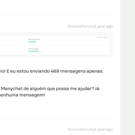
Forum|Forum|1 year ago
erio! E eu estou enviando 469 mensagens apenas.
 Manychat de alguém que possa me ajudar? Já
ar nenhuma mensagem!
Forum|Forum|1 year ago