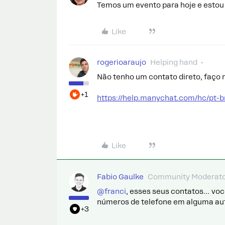
Temos um evento para hoje e estou 
Like
rogerioaraujo
Helping hand
Não tenho um contato direto, faço m
+1
https://help.manychat.com/hc/pt-b
Like
Fabio Gaulke
Community Moderat
@franci
, esses seus contatos… voc
números de telefone em alguma a
+3