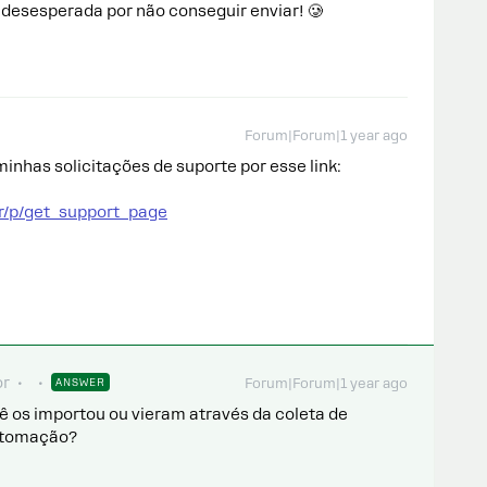
desesperada por não conseguir enviar! 🥲
Forum|Forum|1 year ago
inhas solicitações de suporte por esse link:
r/p/get_support_page
or
ANSWER
Forum|Forum|1 year ago
ê os importou ou vieram através da coleta de
utomação?