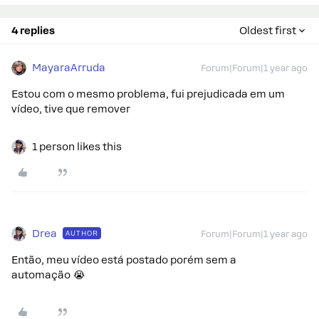
4 replies
Oldest first
MayaraArruda
Forum|Forum|1 year ago
Estou com o mesmo problema, fui prejudicada em um
vídeo, tive que remover
1 person likes this
Drea
AUTHOR
Forum|Forum|1 year ago
Então, meu vídeo está postado porém sem a
automação 😭