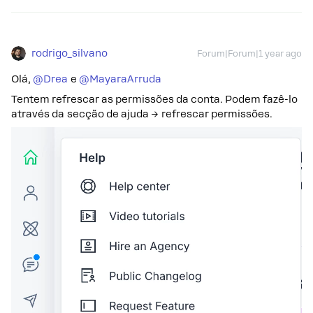
rodrigo_silvano
Forum|Forum|1 year ago
Olá, ​
@Drea
e ​
@MayaraArruda
Tentem refrescar as permissões da conta. Podem fazê-lo
através da secção de ajuda → refrescar permissões.