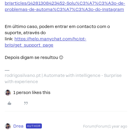
br/articles/14281308423452-Solu%C3%A7%C3%A3o-de-
problemas-de-automa%C3%A7%C3%A3o-do-Instagram
Em último caso, podem entrar em contacto com o
suporte, através do
link:
https://help.manychat.com/hc/pt-
br/p/get_support_page
Depois digam se resultou 🙂
rodrigosilvano.pt | Automate with intelligence - Surprise
with experience
1 person likes this
Drea
AUTHOR
Forum|Forum|1 year ago