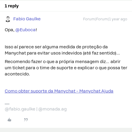
1 reply
Fabio Gaulke
Forum|Forum|1 year ago
Opa, ​
@Euboca
!
Isso aí parece ser alguma medida de proteção da
Manychat para evitar usos indevidos (até faz sentido)…
Recomendo fazer o que a própria mensagem diz… abrir
um ticket para o time de suporte e explicar o que possa ter
acontecido.
Como obter suporte da Manychat – Manychat Ajuda
@fabio.gaulke | @monada.ag