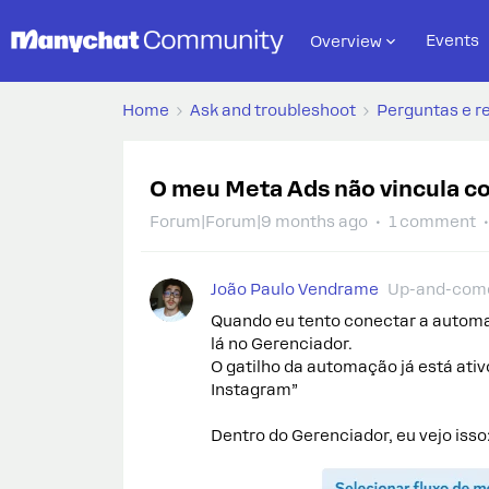
Events
Overview
Home
Ask and troubleshoot
Perguntas e r
O meu Meta Ads não vincula 
Forum|Forum|9 months ago
1 comment
João Paulo Vendrame
Up-and-com
Quando eu tento conectar a automa
lá no Gerenciador.
O gatilho da automação já está ativ
Instagram”
Dentro do Gerenciador, eu vejo isso