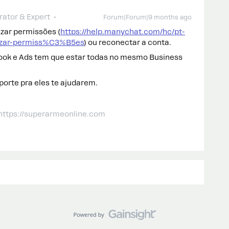
ator & Expert
Forum|Forum|9 months ago
izar permissões (
https://help.manychat.com/hc/pt-
lizar-permiss%C3%B5es
) ou reconectar a conta.
book e Ads tem que estar todas no mesmo Business
porte pra eles te ajudarem.
 https://superarmeonline.com