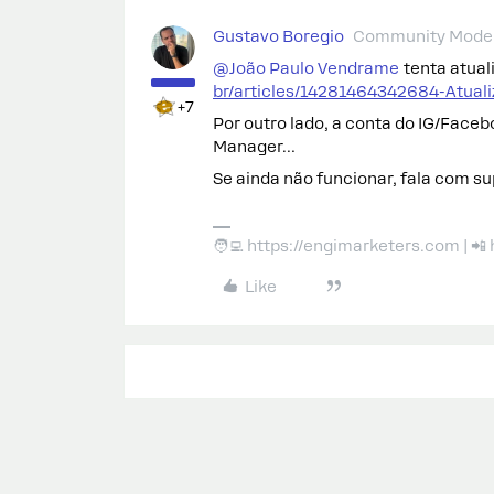
Gustavo Boregio
Community Moder
@João Paulo Vendrame
tenta atual
br/articles/14281464342684-Atua
+7
Por outro lado, a conta do IG/Face
Manager…
Se ainda não funcionar, fala com su
🧑‍💻 https://engimarketers.com | 
Like