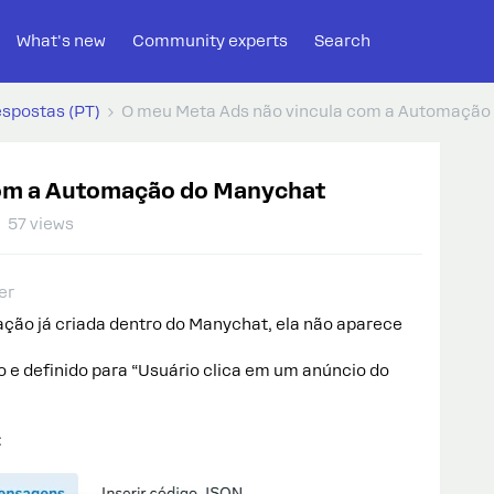
What's new
Community experts
Search
espostas (PT)
O meu Meta Ads não vincula com a Automação
com a Automação do Manychat
57 views
er
ção já criada dentro do Manychat, ela não aparece
o e definido para “Usuário clica em um anúncio do
: