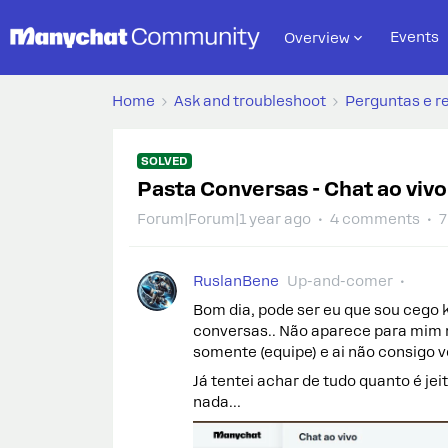
Events
Overview
Home
Ask and troubleshoot
Perguntas e r
SOLVED
Pasta Conversas - Chat ao vivo
Forum|Forum|1 year ago
4 comments
7
RuslanBene
Up-and-comer
Bom dia, pode ser eu que sou cego 
conversas.. Não aparece para mim ma
somente (equipe) e ai não consigo 
Já tentei achar de tudo quanto é j
nada…