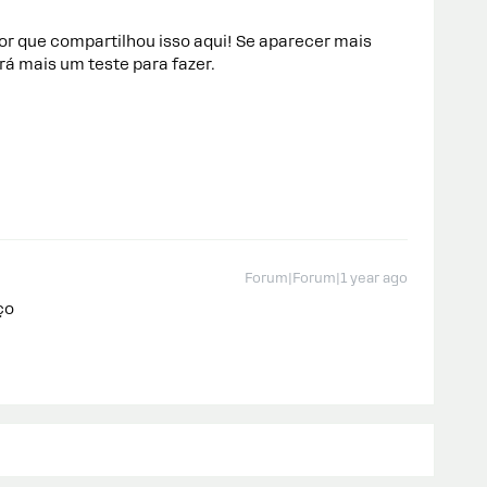
r que compartilhou isso aqui! Se aparecer mais
 mais um teste para fazer.
Forum|Forum|1 year ago
aço