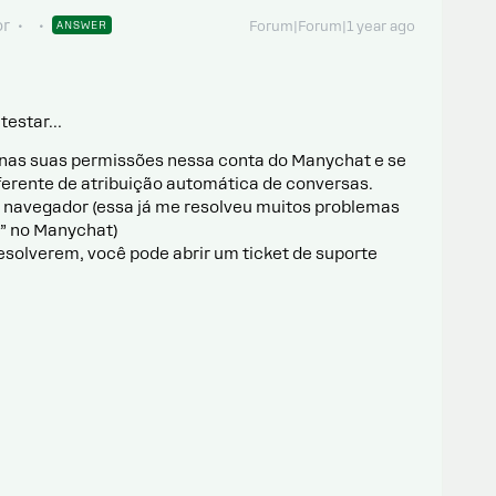
or
ANSWER
Forum|Forum|1 year ago
 testar…
o nas suas permissões nessa conta do Manychat e se
ferente de atribuição automática de conversas.
 navegador (essa já me resolveu muitos problemas
” no Manychat)
esolverem, você pode abrir um ticket de suporte