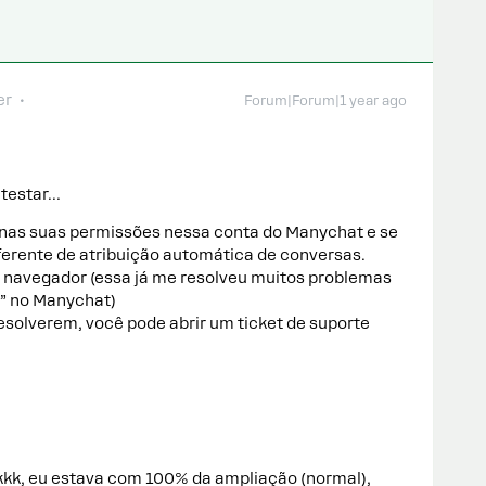
er
Forum|Forum|1 year ago
 testar…
o nas suas permissões nessa conta do Manychat e se
ferente de atribuição automática de conversas.
 navegador (essa já me resolveu muitos problemas
” no Manychat)
esolverem, você pode abrir um ticket de suporte
kkk, eu estava com 100% da ampliação (normal),