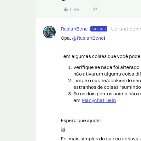
Like
RuslanBene
Up-and-com
AUTHOR
Opa, ​
@RuslanBene
!
Tem algumas coisas que você pode
Verifique se nada foi alterad
não ativaram alguma coisa di
Limpe o cache/cookies do seu
estranhos de coisas “sumindo
Se os dois pontos acima não r
em
Manychat Help
Espero que ajude!
🙌
Foi mais simples do que eu achava 