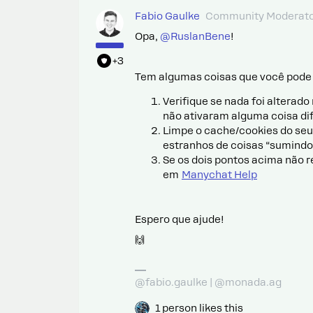
Fabio Gaulke
Community Moderat
Opa, ​
@RuslanBene
!
+3
Tem algumas coisas que você pode
Verifique se nada foi alterad
não ativaram alguma coisa di
Limpe o cache/cookies do seu
estranhos de coisas “sumindo
Se os dois pontos acima não r
em
Manychat Help
Espero que ajude!
🙌
@fabio.gaulke | @monada.ag
1 person likes this