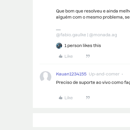
Que bom que resolveu e ainda melho
alguém com o mesmo problema, será
@fabio.gaulke | @monada.ag
1 person likes this
Like
Kauan1234155
Up-and-comer
Preciso de suporte ao vivo como f
Like