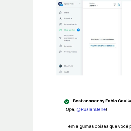
Best answer by
Fabio Gaulk
Opa, ​
@RuslanBene
!
Tem algumas coisas que você 