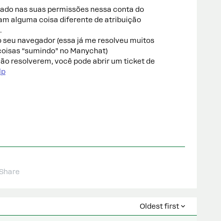
erado nas suas permissões nessa conta do
am alguma coisa diferente de atribuição
.
 seu navegador (essa já me resolveu muitos
coisas “sumindo” no Manychat)
ão resolverem, você pode abrir um ticket de
lp
Share
Oldest first