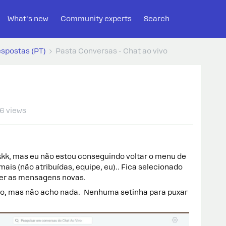
What's new
Community experts
Search
espostas (PT)
Pasta Conversas - Chat ao vivo
6 views
kkk, mas eu não estou conseguindo voltar o menu de
is (não atribuídas, equipe, eu).. Fica selecionado
ver as mensagens novas.
eito, mas não acho nada. Nenhuma setinha para puxar