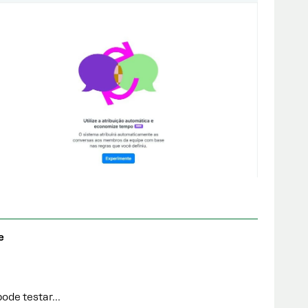
e
pode testar…