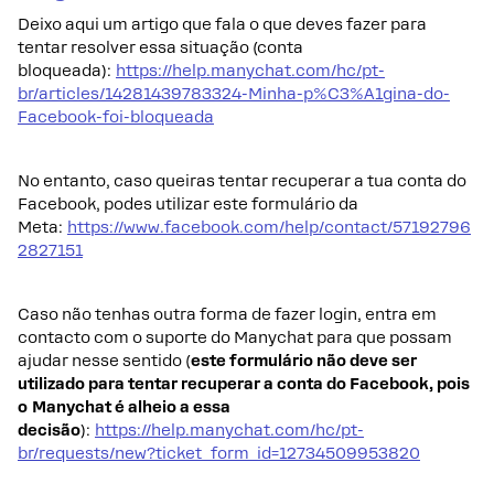
Deixo aqui um artigo que fala o que deves fazer para
tentar resolver essa situação (conta
bloqueada):
https://help.manychat.com/hc/pt-
br/articles/14281439783324-Minha-p%C3%A1gina-do-
Facebook-foi-bloqueada
No entanto, caso queiras tentar recuperar a tua conta do
Facebook, podes utilizar este formulário da
Meta:
https://www.facebook.com/help/contact/57192796
2827151
Caso não tenhas outra forma de fazer login, entra em
contacto com o suporte do Manychat para que possam
ajudar nesse sentido (
este formulário não deve ser
utilizado para tentar recuperar a conta do Facebook, pois
o Manychat é alheio a essa
decisão
):
https://help.manychat.com/hc/pt-
br/requests/new?ticket_form_id=12734509953820