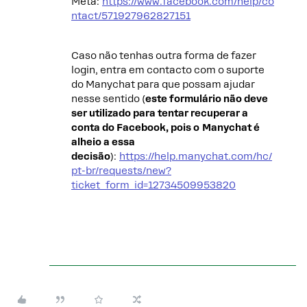
Meta:
https://www.facebook.com/help/co
ntact/571927962827151
Caso não tenhas outra forma de fazer
login, entra em contacto com o suporte
do Manychat para que possam ajudar
nesse sentido (
este formulário não deve
ser utilizado para tentar recuperar a
conta do Facebook, pois o Manychat é
alheio a essa
decisão
):
https://help.manychat.com/hc/
pt-br/requests/new?
ticket_form_id=12734509953820