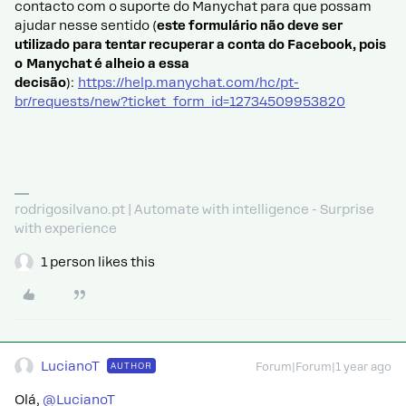
contacto com o suporte do Manychat para que possam
ajudar nesse sentido (
este formulário não deve ser
utilizado para tentar recuperar a conta do Facebook, pois
o Manychat é alheio a essa
decisão
):
https://help.manychat.com/hc/pt-
br/requests/new?ticket_form_id=12734509953820
rodrigosilvano.pt | Automate with intelligence - Surprise
with experience
1 person likes this
LucianoT
AUTHOR
Forum|Forum|1 year ago
Olá, ​
@LucianoT