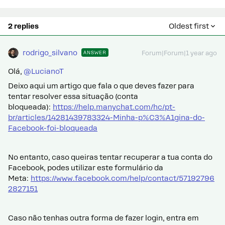
2 replies
Oldest first
rodrigo_silvano
ANSWER
Forum|Forum|1 year ago
Olá, ​
@LucianoT
Deixo aqui um artigo que fala o que deves fazer para
tentar resolver essa situação (conta
bloqueada):
https://help.manychat.com/hc/pt-
br/articles/14281439783324-Minha-p%C3%A1gina-do-
Facebook-foi-bloqueada
No entanto, caso queiras tentar recuperar a tua conta do
Facebook, podes utilizar este formulário da
Meta:
https://www.facebook.com/help/contact/57192796
2827151
Caso não tenhas outra forma de fazer login, entra em