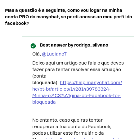
Mas a questão é a seguinte, como vou logar na minha
conta PRO do manychat, se perdi acesso ao meu perfil do
facebook?
Best answer by
rodrigo_silvano
Olá, ​
@LucianoT
Deixo aqui um artigo que fala o que deves
fazer para tentar resolver essa situação
(conta
bloqueada):
https://help.manychat.com/
hc/pt-br/articles/14281439783324-
Minha-p%C3%A1gina-do-Facebook-foi-
bloqueada
No entanto, caso queiras tentar
recuperar a tua conta do Facebook,
podes utilizar este formulário da