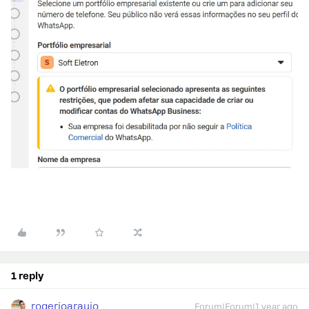
1 reply
rogerioaraujo
Forum|Forum|1 year ago