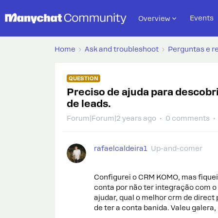
Events
Overview
Home
Ask and troubleshoot
Perguntas e r
QUESTION
Preciso de ajuda para descobr
de leads.
Forum|Forum|2 years ago
0 comments
rafaelcaldeira1
Up-and-comer
Configurei o CRM KOMO, mas fiquei
conta por não ter integração com 
ajudar, qual o melhor crm de direct 
de ter a conta banida. Valeu galera,