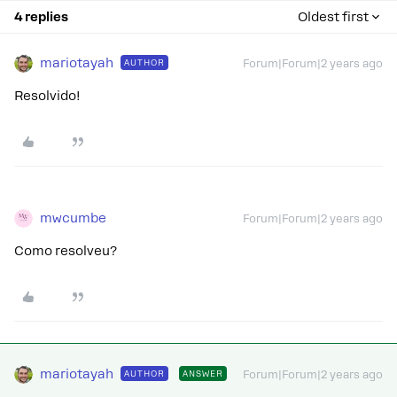
4 replies
Oldest first
mariotayah
AUTHOR
Forum|Forum|2 years ago
Resolvido!
mwcumbe
Forum|Forum|2 years ago
Como resolveu?
mariotayah
AUTHOR
ANSWER
Forum|Forum|2 years ago