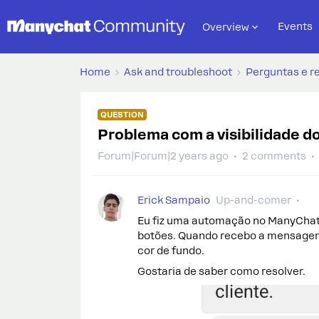
Events
Overview
Home
Ask and troubleshoot
Perguntas e r
QUESTION
Problema com a visibilidade d
Forum|Forum|2 years ago
2 comments
Erick Sampaio
Up-and-comer
Eu fiz uma automação no ManyChat
botões. Quando recebo a mensagem,
cor de fundo.
Gostaria de saber como resolver.