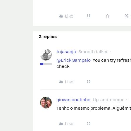
Like
2 replies
tejasagja
Smooth talker
@Erick Sampaio
You can try refres
check.
Like
giovanicoutinho
Up-and-comer
Tenho o mesmo problema. Alguém 
Like