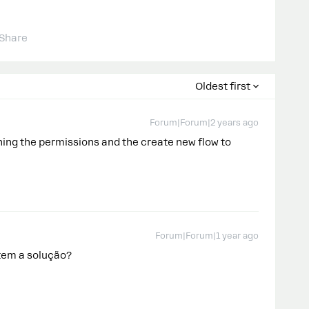
Share
Oldest first
Forum|Forum|2 years ago
hing the permissions and the create new flow to
Forum|Forum|1 year ago
tem a solução?