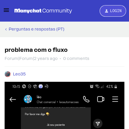
LOGIN
Perguntas e respostas (PT)
problema com o fluxo
Forum|Forum|2 years ago
0 comments
Leo35