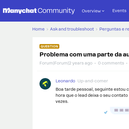
Events
Overview
Home
Ask and troubleshoot
Perguntas e r
QUESTION
Problema com uma parte da 
Forum|Forum|2 years ago
0 comments
Leonardo
Up-and-comer
Boa tarde pessoal, seguinte estou
hora que o lead deixa o seu contato
vezes.