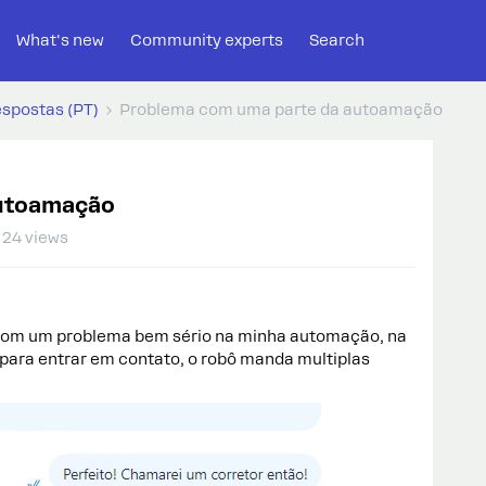
What's new
Community experts
Search
espostas (PT)
Problema com uma parte da autoamação
autoamação
24 views
 com um problema bem sério na minha automação, na
 para entrar em contato, o robô manda multiplas