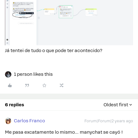
Já tentei de tudo o que pode ter acontecido?
1 person likes this
6 replies
Oldest first
Carlos Franco
Forum|Forum|2 years ago
Me pasa excatamente lo mismo… manychat se cayó !