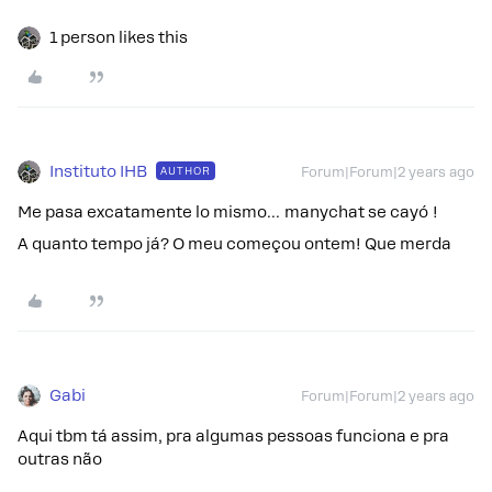
1 person likes this
Instituto IHB
AUTHOR
Forum|Forum|2 years ago
Me pasa excatamente lo mismo… manychat se cayó !
A quanto tempo já? O meu começou ontem! Que merda
Gabi
Forum|Forum|2 years ago
Aqui tbm tá assim, pra algumas pessoas funciona e pra
outras não