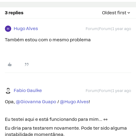
3 replies
Oldest first
Hugo Alves
Forum|Forum|1 year ago
Também estou com o mesmo problema
Fabio Gaulke
Forum|Forum|1 year ago
Opa, ​
@Giovanna Guapo
/ ​
@Hugo Alves
!
Eu testei aqui e está funcionando para mim… 👀
Eu diria para testarem novamente. Pode ter sido alguma
instabilidade momentânea.