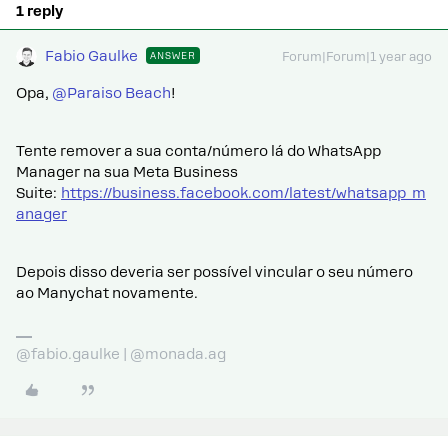
1 reply
Fabio Gaulke
ANSWER
Forum|Forum|1 year ago
Opa, ​
@Paraiso Beach
!
Tente remover a sua conta/número lá do WhatsApp
Manager na sua Meta Business
Suite:
https://business.facebook.com/latest/whatsapp_m
anager
Depois disso deveria ser possível vincular o seu número
ao Manychat novamente.
@fabio.gaulke | @monada.ag