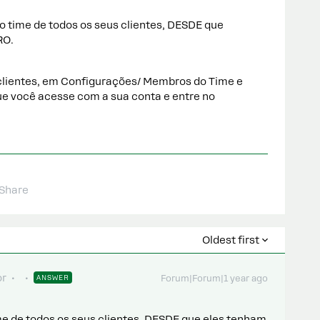
o time de todos os seus clientes, DESDE que
RO.
 clientes, em Configurações/ Membros do Time e
ue você acesse com a sua conta e entre no
Share
Oldest first
or
ANSWER
Forum|Forum|1 year ago
me de todos os seus clientes, DESDE que eles tenham