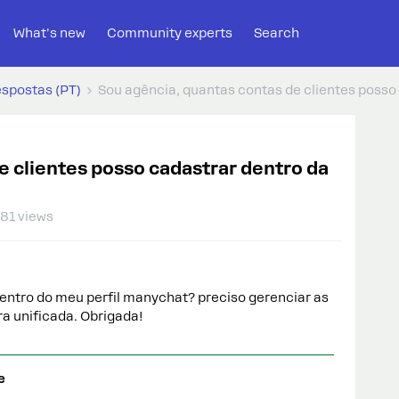
What's new
Community experts
Search
espostas (PT)
Sou agência, quantas contas de clientes posso
e clientes posso cadastrar dentro da
81 views
dentro do meu perfil manychat? preciso gerenciar as
a unificada. Obrigada!
e