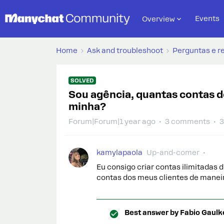
Events
Overview
Home
Ask and troubleshoot
Perguntas e r
SOLVED
Sou agência, quantas contas d
minha?
Forum|Forum|1 year ago
3 comments
3
kamylapaola
Up-and-comer
Eu consigo criar contas ilimitadas 
contas dos meus clientes de maneir
Best answer by
Fabio Gaulk