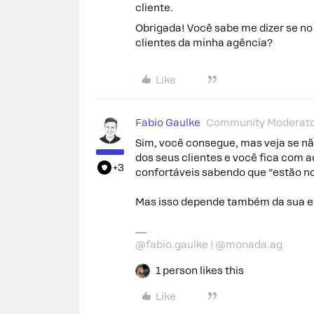
cliente.
Obrigada! Você sabe me dizer se n
clientes da minha agência?
Like
Fabio Gaulke
Community Moderat
Sim, você consegue, mas veja se n
dos seus clientes e você fica com 
+3
confortáveis sabendo que “estão no
Mas isso depende também da sua es
@fabio.gaulke | @monada.ag
1 person likes this
Like