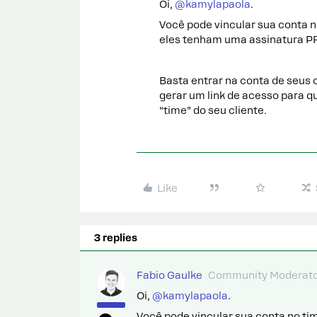
Oi,
@kamylapaola
.
Você pode vincular sua conta n
eles tenham uma assinatura P
Basta entrar na conta de seus
gerar um link de acesso para q
“time” do seu cliente.
Like
3 replies
Fabio Gaulke
Community Moderat
Oi,
@kamylapaola
.
Você pode vincular sua conta no ti