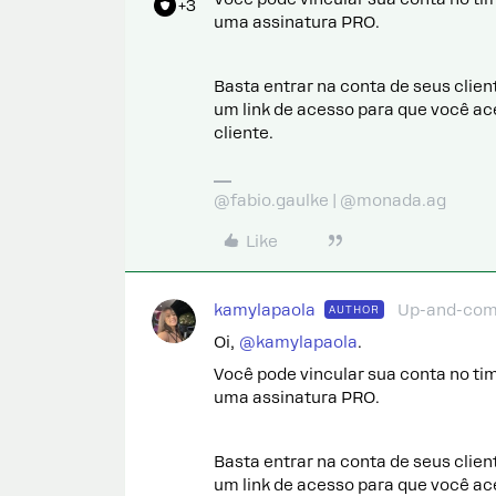
+3
uma assinatura PRO.
Basta entrar na conta de seus clie
um link de acesso para que você ac
cliente.
@fabio.gaulke | @monada.ag
Like
kamylapaola
Up-and-com
AUTHOR
Oi,
@kamylapaola
.
Você pode vincular sua conta no ti
uma assinatura PRO.
Basta entrar na conta de seus clie
um link de acesso para que você ac