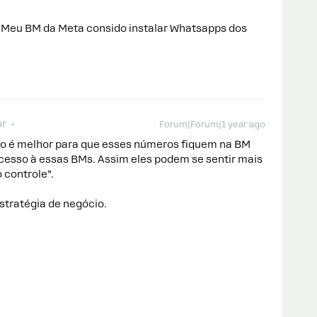
o Meu BM da Meta consido instalar Whatsapps dos
or
Forum|Forum|1 year ago
ão é melhor para que esses números fiquem na BM
acesso à essas BMs. Assim eles podem se sentir mais
 controle”.
tratégia de negócio.