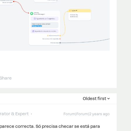
Share
Oldest first
ator & Expert
Forum|Forum|2 years ago
parece correcta. Só precisa checar se está para