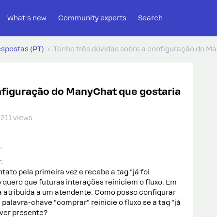
What's new
Community experts
Search
espostas (PT)
Tenho três dúvidas sobre a configuração do Ma
nfiguração do ManyChat que gostaria
211 views
:
to pela primeira vez e recebe a tag "já foi
 quero que futuras interações reiniciem o fluxo. Em
ja atribuída a um atendente. Como posso configurar
palavra-chave "comprar" reinicie o fluxo se a tag "já
iver presente?