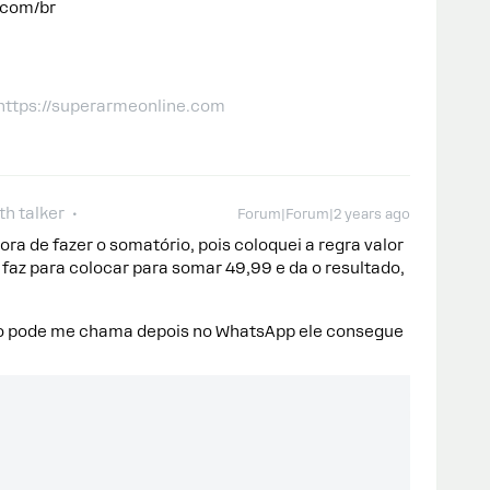
.com/br
 https://superarmeonline.com
h talker
Forum|Forum|2 years ago
ora de fazer o somatório, pois coloquei a regra valor
faz para colocar para somar 49,99 e da o resultado,
o pode me chama depois no WhatsApp ele consegue