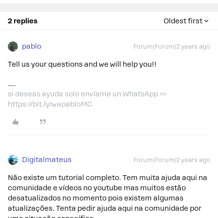
2 replies
Oldest first
pablo
Forum|Forum|2 years ago
Tell us your questions and we will help you!!
si deseas ayuda solo envíame un WhatsApp >>
https://bit.ly/wapabloMC
Digitalmateus
Forum|Forum|2 years ago
Não existe um tutorial completo. Tem muita ajuda aqui na
comunidade e vídeos no youtube mas muitos estão
desatualizados no momento pois existem algumas
atualizações. Tenta pedir ajuda aqui na comunidade por