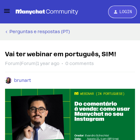
LOGIN
Perguntas e respostas (PT)
Vai ter webinar em português, SIM!
Forum|Forum|1 year ago
0 comments
brunart