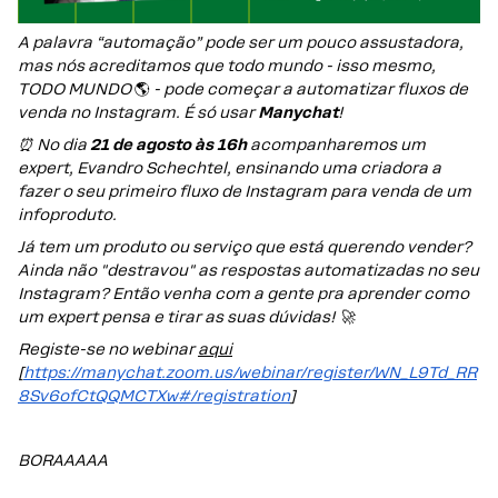
A palavra “automação” pode ser um pouco assustadora,
mas nós acreditamos que todo mundo - isso mesmo,
TODO MUNDO
🌎
- pode começar a automatizar fluxos de
venda no Instagram. É só usar
Manychat
!
⏰ No dia
21 de agosto às 16h
acompanharemos um
expert, Evandro Schechtel, ensinando uma criadora a
fazer o seu primeiro fluxo de Instagram para venda de um
infoproduto.
Já tem um produto ou serviço que está querendo vender?
Ainda não "destravou" as respostas automatizadas no seu
Instagram? Então venha com a gente pra aprender como
um expert pensa e tirar as suas dúvidas! 🚀
Registe-se no webinar
aqui
[
https://manychat.zoom.us/webinar/register/WN_L9Td_RR
8Sv6ofCtQQMCTXw#/registration
]
BORAAAAA