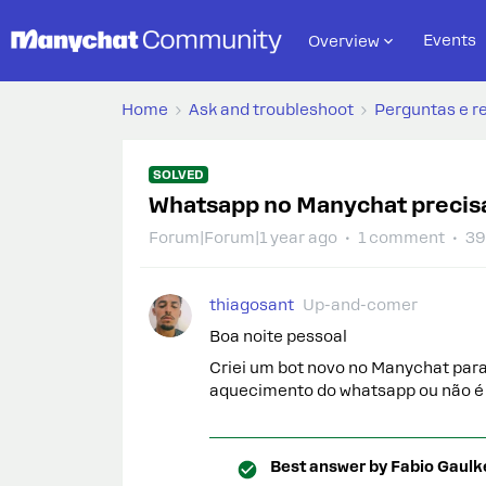
Events
Overview
Home
Ask and troubleshoot
Perguntas e r
SOLVED
Whatsapp no Manychat precis
Forum|Forum|1 year ago
1 comment
39
thiagosant
Up-and-comer
Boa noite pessoal
Criei um bot novo no Manychat para
aquecimento do whatsapp ou não é
Best answer by
Fabio Gaulk