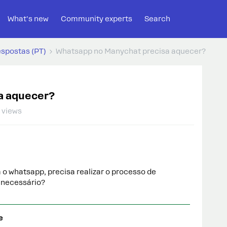
What's new
Community experts
Search
espostas (PT)
Whatsapp no Manychat precisa aquecer?
a aquecer?
 views
 o whatsapp, precisa realizar o processo de
 necessário?
e