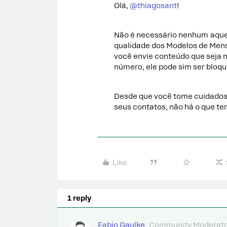
Olá,
@thiagosant
!
Não é necessário nenhum aque
qualidade dos Modelos de Men
você envie conteúdo que seja
número, ele pode sim ser bloq
Desde que você tome cuidados
seus contatos, não há o que te
Like
1 reply
Fabio Gaulke
Community Moderat