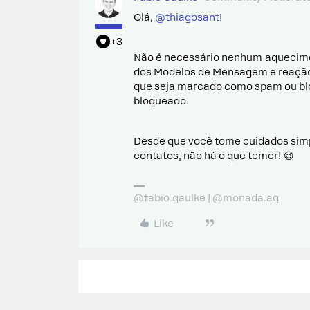
Olá,
@thiagosant
!
+3
Não é necessário nenhum aquecime
dos Modelos de Mensagem e reação
que seja marcado como spam ou bl
bloqueado.
Desde que você tome cuidados simp
contatos, não há o que temer! 😉
@fabio.gaulke | @monada.ag
Like