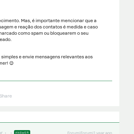
cimento. Mas, é importante mencionar que a
sagem e reação dos contatos é medida e caso
 marcado como spam ou bloquearem o seu
ueado.
 simples e envie mensagens relevantes aos
mer! 😉
Share
or
ANSWER
Forum|Forum|1 year ago