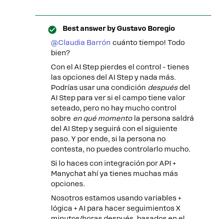
Best answer by
Gustavo Boregio
@Claudia Barrón
cuánto tiempo! Todo
bien?
Con el AI Step pierdes el control - tienes
las opciones del AI Step y nada más.
Podrías usar una condición
después
del
AI Step para ver si el campo tiene valor
seteado, pero no hay mucho control
sobre
en qué momento
la persona saldrá
del AI Step y seguirá con el siguiente
paso. Y por ende, si la persona no
contesta, no puedes controlarlo mucho.
Si lo haces con integración por API +
Manychat ahí ya tienes muchas más
opciones.
Nosotros estamos usando variables +
lógica + AI para hacer seguimientos X
minutos/horas después, basados en el