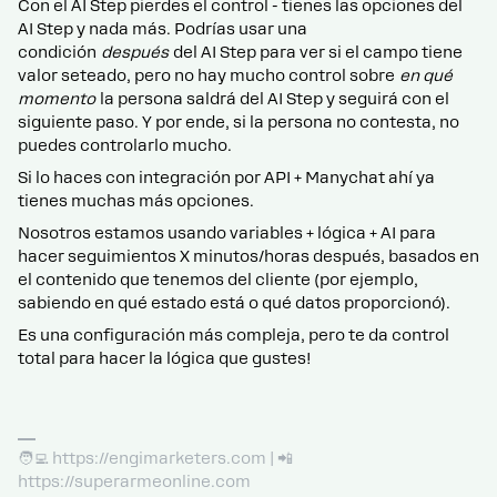
Con el AI Step pierdes el control - tienes las opciones del
AI Step y nada más. Podrías usar una
condición
después
del AI Step para ver si el campo tiene
valor seteado, pero no hay mucho control sobre
en qué
momento
la persona saldrá del AI Step y seguirá con el
siguiente paso. Y por ende, si la persona no contesta, no
puedes controlarlo mucho.
Si lo haces con integración por API + Manychat ahí ya
tienes muchas más opciones.
Nosotros estamos usando variables + lógica + AI para
hacer seguimientos X minutos/horas después, basados en
el contenido que tenemos del cliente (por ejemplo,
sabiendo en qué estado está o qué datos proporcionó).
Es una configuración más compleja, pero te da control
total para hacer la lógica que gustes!
🧑‍💻 https://engimarketers.com | 📲
https://superarmeonline.com