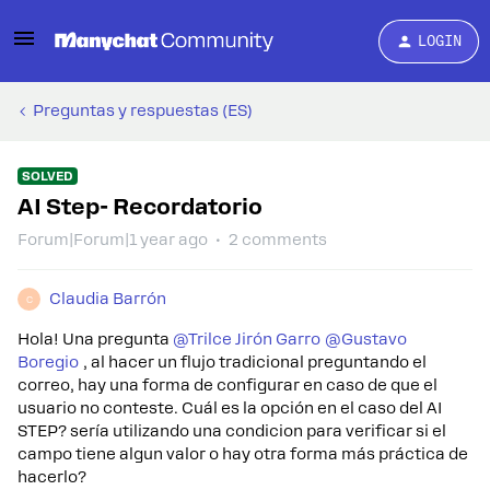
LOGIN
Preguntas y respuestas (ES)
SOLVED
AI Step- Recordatorio
Forum|Forum|1 year ago
2 comments
Claudia Barrón
C
Hola! Una pregunta ​
@Trilce Jirón Garro
​
@Gustavo
Boregio
, al hacer un flujo tradicional preguntando el
correo, hay una forma de configurar en caso de que el
usuario no conteste. Cuál es la opción en el caso del AI
STEP? sería utilizando una condicion para verificar si el
campo tiene algun valor o hay otra forma más práctica de
hacerlo?