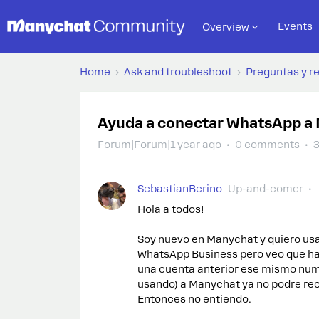
Events
Overview
Home
Ask and troubleshoot
Preguntas y r
Ayuda a conectar WhatsApp a
Forum|Forum|1 year ago
0 comments
3
SebastianBerino
Up-and-comer
Hola a todos!
Soy nuevo en Manychat y quiero us
WhatsApp Business pero veo que ha
una cuenta anterior ese mismo nume
usando) a Manychat ya no podre re
Entonces no entiendo.