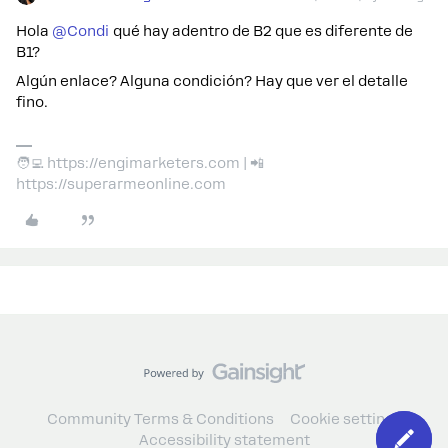
Hola
@Condi
qué hay adentro de B2 que es diferente de
B1?
Algún enlace? Alguna condición? Hay que ver el detalle
fino.
🧑‍💻 https://engimarketers.com | 📲
https://superarmeonline.com
Community Terms & Conditions
Cookie settings
Accessibility statement