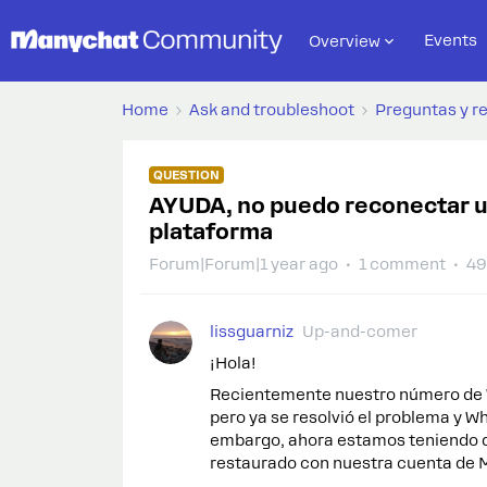
Events
Overview
Home
Ask and troubleshoot
Preguntas y r
QUESTION
AYUDA, no puedo reconectar 
plataforma
Forum|Forum|1 year ago
1 comment
49
lissguarniz
Up-and-comer
¡Hola!
Recientemente nuestro número de 
pero ya se resolvió el problema y 
embargo, ahora estamos teniendo d
restaurado con nuestra cuenta de