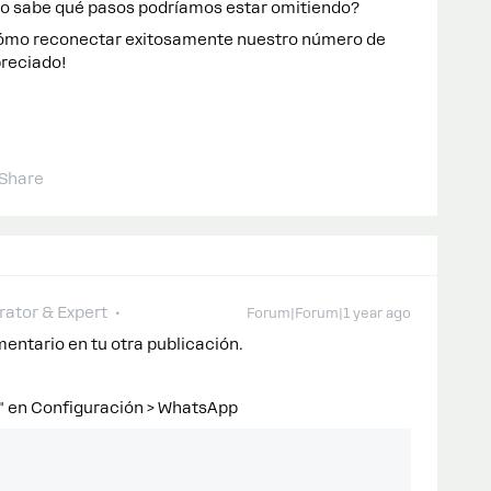
r o sabe qué pasos podríamos estar omitiendo?
cómo reconectar exitosamente nuestro número de
reciado!
Share
ator & Expert
Forum|Forum|1 year ago
mentario en tu otra publicación.
" en Configuración > WhatsApp