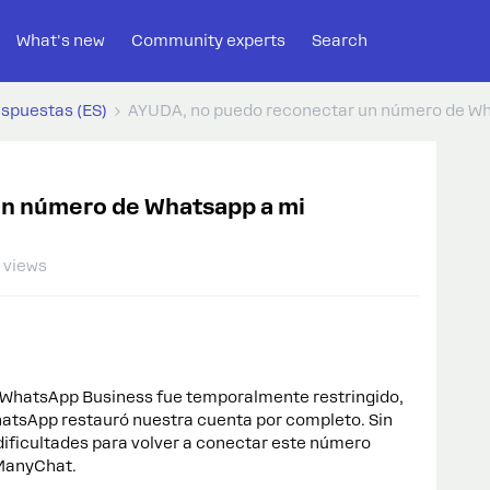
What's new
Community experts
Search
espuestas (ES)
AYUDA, no puedo reconectar un número de Wh
un número de Whatsapp a mi
 views
WhatsApp Business fue temporalmente restringido,
WhatsApp restauró nuestra cuenta por completo. Sin
ificultades para volver a conectar este número
 ManyChat.