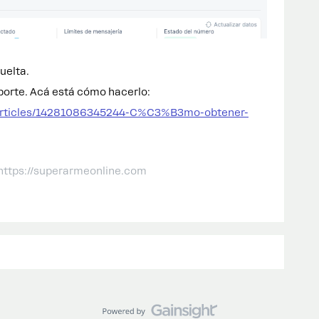
uelta.
oporte. Acá está cómo hacerlo:
/articles/14281086345244-C%C3%B3mo-obtener-
 https://superarmeonline.com