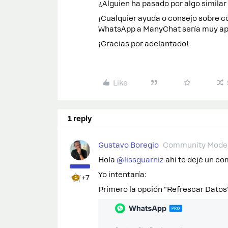
¿Alguien ha pasado por algo simila
¡Cualquier ayuda o consejo sobre 
WhatsApp a ManyChat sería muy ap
¡Gracias por adelantado!
Like
1 reply
Gustavo Boregio
Community Moder
Hola ​
@lissguarniz
ahí te dejé un co
Yo intentaría:
+7
Primero la opción "Refrescar Datos