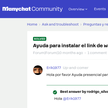
Events
Overview
Home
Ask and troubleshoot
Preguntas y r
SOLVED
Ayuda para instalar el link de 
Forum|Forum|10 months ago
1 comment
Erik1977
Up-and-comer
Hola por favor Ayuda presencial pa
Best answer by
rodrigo_silv
Hola ​
@Erik1977