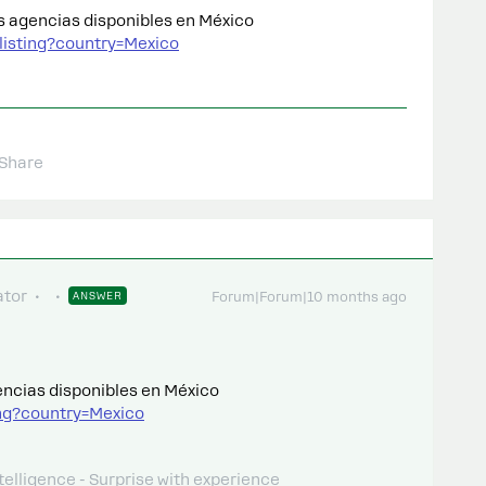
s agencias disponibles en México
listing?country=Mexico
Share
tor
ANSWER
Forum|Forum|10 months ago
encias disponibles en México
ing?country=Mexico
telligence - Surprise with experience