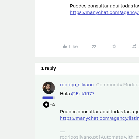
Puedes consultar aquí todas la
https://manychat.com/agency/
Like
1 reply
rodrigo_silvano
Community Modera
Hola ​
@Erik1977
+4
Puedes consultar aquí todas las ag
https://manychat.com/agency/list
rodrigosilvano.pt | Automate with in