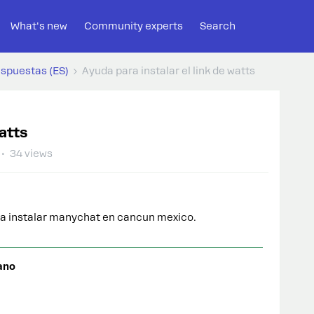
What's new
Community experts
Search
espuestas (ES)
Ayuda para instalar el link de watts
watts
34 views
ra instalar manychat en cancun mexico.
ano