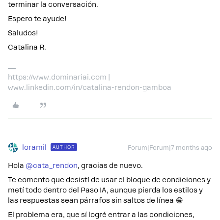
terminar la conversación.
Espero te ayude!
Saludos!
Catalina R.
https://www.dominariai.com |
www.linkedin.com/in/catalina-rendon-gamboa
loramil
AUTHOR
Forum|Forum|7 months ago
Hola ​
@cata_rendon
, gracias de nuevo.
Te comento que desistí de usar el bloque de condiciones y
metí todo dentro del Paso IA, aunque pierda los estilos y
las respuestas sean párrafos sin saltos de línea 😁
El problema era, que sí logré entrar a las condiciones,