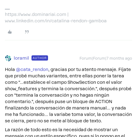
https://www.dominariai.com |
www.linkedin.com/in/catalina-rendon-gamboa
loramil
AUTHOR
Forum|Forum|7 months ago
Hola ​
@cata_rendon
, gracias por tu atento mensaje. Fíjate
que probé muchas variantes, entre ellas poner la tarea
como “...establece el campo ShowSection con el valor
show_features y termina la conversación.”, después probé
con “termina la conversación y no hagas ningún
comentario.”, después puse un bloque de ACTION
finalizando la conversación de manera manual… y nada
me ha funcionado… la variabe toma valor, la conversación
se cierra, pero no se mete al bloque de texto.
La razón de todo esto es la necesidad de mostrar un
mensaje con un estilo específico, pues si lo pongo en el