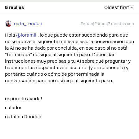
5 replies
Oldest first
cata_rendon
Forum|Forum|7 months ago
Hola ​
@loramil
, lo que puede estar sucediendo para que
no se active el siguiente mensaje es q la conversación con
la AI no se ha dado por concluida, en ese caso si no está
“terminada” no sigue al siguiente paso. Debes dar
instrucciones muy precisas a tu AI sobre qué preguntar y
hacer con las respuestas del usuario (y en secuencia) y
por tanto cuándo o cómo de por terminada la
conversación para que así siga al siguiente paso.
espero te ayude!
saludos
catalina Rendón