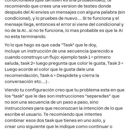
condicionales (que tambien es una probabilidad), te
recomiendo que crees una version de testeo donde
después del AI envies un mensajes con alguna palabra (sin
condicional), y lo pruebes de nuevo…. Si te funciona y el
mensaje llega, entonces el error si viene del condicional y
no de la AI...si no te funciona, lo mas probable es que la AI
no esta terminando.
Yo lo que hago es que cada “Task” que le doy,
incluye un instrucción de una secuencia (parecido a
cuando construyo un flujo: ejemplo task 1 = primero
saluda, task 2= luego pregunta que color le gusta, Task 3 =
Luego acorde al color que le gusta dale una
recomendación, Task 4 = Despidete y cierra la
conversación etc….) .
Viendo tu configuración creo que tu problema esta en que
los “task” que le das son instrucciones “separadas” que
no son una secuencia de un paso a paso, sino
instrucciones para que reconozcan la intención de lo que
escribe el usuario. Te recomiendo que intentes
combinar esos dos task que tienes en uno solo, y
crear uno siguiente que le indique como continuar o