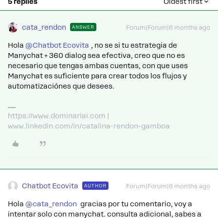
5 replies
Oldest first
cata_rendon
ANSWER
Forum|Forum|6 months ago
Hola ​
@Chatbot Ecovita
, no se si tu estrategia de
Manychat + 360 dialog sea efectiva, creo que no es
necesario que tengas ambas cuentas, con que uses
Manychat es suficiente para crear todos los flujos y
automatizaciónes que desees.
https://www.dominariai.com |
www.linkedin.com/in/catalina-rendon-gamboa
Chatbot Ecovita
AUTHOR
Forum|Forum|6 months ago
Hola ​
@cata_rendon
gracias por tu comentario, voy a
intentar solo con manychat. consulta adicional, sabes a