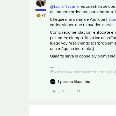
@Louis Navarro
es cuestión de com
de manera ordenada para lograr tu 
+7
Chequea mi canal de YouTube
http
varios videos que te pueden servir
Como recomendación, enfócate en un
partes. Yo siempre llevo los desafí
luego voy resolviendo los ‘problemi
una máquina increíble ;)
Ojalá te sirva el consejo y bienveni
🧑‍💻 https://engimarketers.com | 
1 person likes this
Like