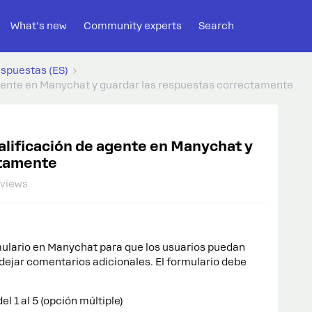
What's new
Community experts
Search
espuestas (ES)
agente en Manychat y guardar las respuestas correctamente
alificación de agente en Manychat y
ctamente
 views
mulario en Manychat para que los usuarios puedan
 dejar comentarios adicionales. El formulario debe
l 1 al 5 (opción múltiple)