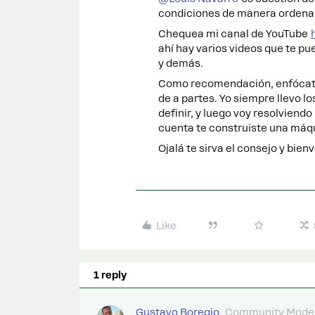
condiciones de manera ordenada
Chequea mi canal de YouTube
ahí hay varios videos que te p
y demás.
Como recomendación, enfócate e
de a partes. Yo siempre llevo 
definir, y luego voy resolviendo
cuenta te construiste una máqui
Ojalá te sirva el consejo y bie
Like
1 reply
Gustavo Boregio
Community Moder