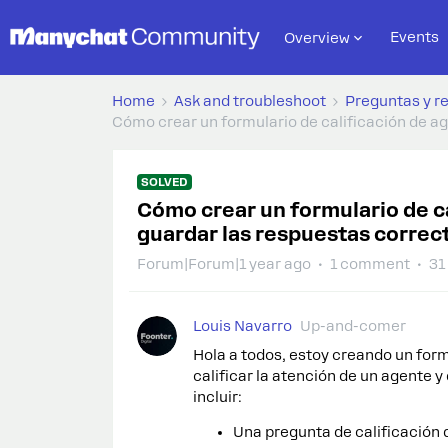
Events
Overview
Home
Ask and troubleshoot
Preguntas y r
Cómo crear un formulario de calificación de 
SOLVED
Cómo crear un formulario de c
guardar las respuestas corre
Forum|Forum|1 year ago
1 comment
31
Louis Navarro
Up-and-comer
Hola a todos, estoy creando un for
calificar la atención de un agente y
incluir:
Una pregunta de calificación de