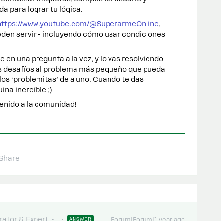
 para lograr tu lógica.
https://www.youtube.com/@SuperarmeOnline
,
ueden servir - incluyendo cómo usar condiciones
n una pregunta a la vez, y lo vas resolviendo
los desafíos al problema más pequeño que pueda
 los ‘problemitas’ de a uno. Cuando te das
na increíble ;)
nvenido a la comunidad!
Share
ator & Expert
ANSWER
Forum|Forum|1 year ago