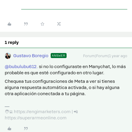
1 reply
Gustavo Boregio
ANSWER
Forum|Forum|1 year ago
@bubulubu612.
si no lo configuraste en Manychat, lo más
probable es que esté configurado en otro lugar.
Chequea tus configuraciones de Meta a ver si tienes
alguna respuesta automática activada, o si hay alguna
otra aplicación conectada a tu página.
🧑‍💻 https://engimarketers.com | 📲
https://superarmeonline.com