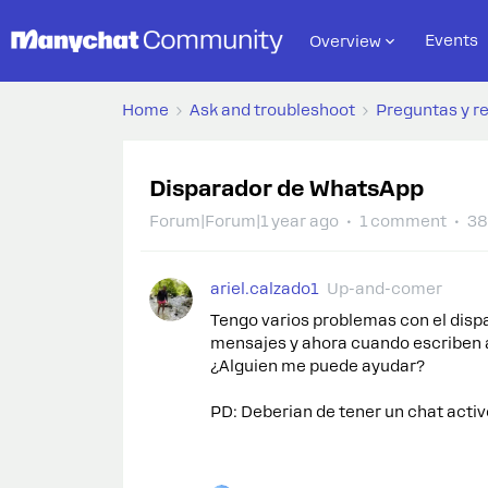
Events
Overview
Home
Ask and troubleshoot
Preguntas y r
Disparador de WhatsApp
Forum|Forum|1 year ago
1 comment
38
ariel.calzado1
Up-and-comer
Tengo varios problemas con el disp
mensajes y ahora cuando escriben a
¿Alguien me puede ayudar?
PD: Deberian de tener un chat acti