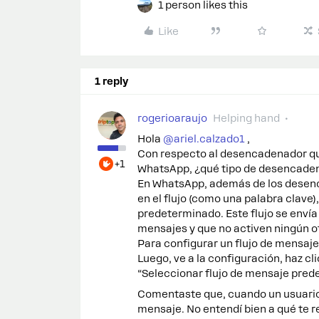
1 person likes this
Like
1 reply
rogerioaraujo
Helping hand
Hola ​
@ariel.calzado1
,
Con respecto al desencadenador qu
+1
WhatsApp, ¿qué tipo de desencaden
En WhatsApp, además de los desen
en el flujo (como una palabra clave)
predeterminado. Este flujo se enví
mensajes y que no activen ningún 
Para configurar un flujo de mensaje
Luego, ve a la configuración, haz cl
“Seleccionar flujo de mensaje pred
Comentaste que, cuando un usuario 
mensaje. No entendí bien a qué te re