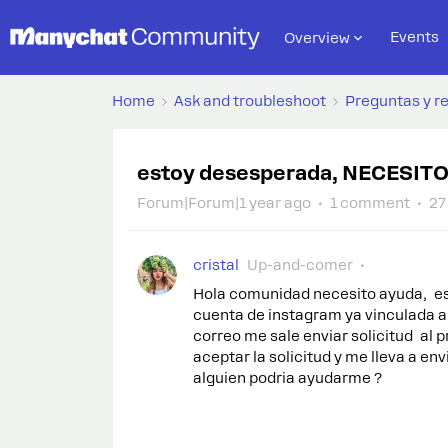
Events
Overview
Home
Ask and troubleshoot
Preguntas y r
estoy desesperada, NECESIT
Forum|Forum|1 year ago
1 comment
27
cristal
Up-and-comer
Hola comunidad necesito ayuda, es
cuenta de instagram ya vinculada a 
correo me sale enviar solicitud al pr
aceptar la solicitud y me lleva a en
alguien podria ayudarme ?