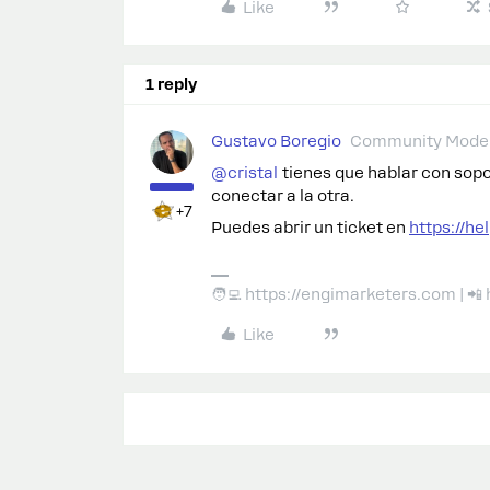
Like
1 reply
Gustavo Boregio
Community Moder
@cristal
tienes que hablar con sopo
conectar a la otra.
+7
Puedes abrir un ticket en
https://h
🧑‍💻 https://engimarketers.com | 
Like