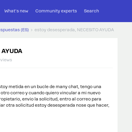
What's new
Community experts
Search
espuestas (ES)
estoy desesperada, NECESITO AYUDA
O AYUDA
 views
toy metida en un bucle de many chat, tengo una
otro correo y cuando quiero vincular a mi nuevo
opietario, envio la solicitud, entro al correo para
viar otra solicitud estoy desesperada nose que hacer,