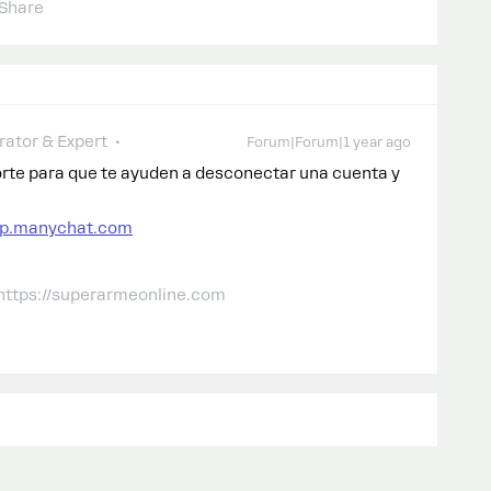
Share
ator & Expert
Forum|Forum|1 year ago
rte para que te ayuden a desconectar una cuenta y
elp.manychat.com
 https://superarmeonline.com