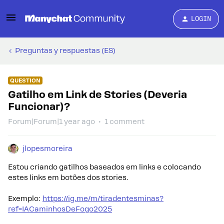
LOGIN
Preguntas y respuestas (ES)
QUESTION
Gatilho em Link de Stories (Deveria
Funcionar)?
Forum|Forum|1 year ago
1 comment
jlopesmoreira
Estou criando gatilhos baseados em links e colocando
estes links em botões dos stories.
Exemplo:
https://ig.me/m/tiradentesminas?
ref=IACaminhosDeFogo2025