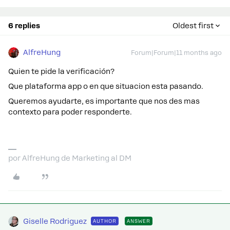
6 replies
Oldest first
AlfreHung
Forum|Forum|11 months ago
Quien te pide la verificación?
Que plataforma app o en que situacion esta pasando.
Queremos ayudarte, es importante que nos des mas
contexto para poder responderte.
por AlfreHung de Marketing al DM
Giselle Rodriguez
AUTHOR
ANSWER