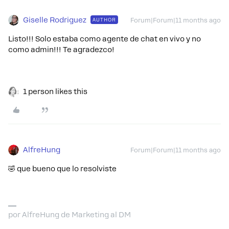
Giselle Rodriguez
AUTHOR
Forum|Forum|11 months ago
Listo!!! Solo estaba como agente de chat en vivo y no
como admin!!! Te agradezco!
1 person likes this
AlfreHung
Forum|Forum|11 months ago
🤣 que bueno que lo resolviste
por AlfreHung de Marketing al DM