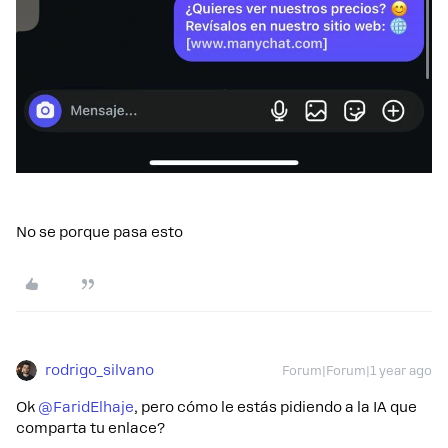
No se porque pasa esto
rodrigo_silvano
Forum|Forum|1 year ago
Ok ​
@FaridElhaje
, pero cómo le estás pidiendo a la IA que
comparta tu enlace?