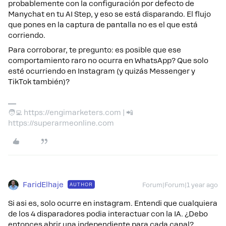
probablemente con la configuración por defecto de
Manychat en tu AI Step, y eso se está disparando. El flujo
que pones en la captura de pantalla no es el que está
corriendo.
Para corroborar, te pregunto: es posible que ese
comportamiento raro no ocurra en WhatsApp? Que solo
esté ocurriendo en Instagram (y quizás Messenger y
TikTok también)?
🧑‍💻 https://engimarketers.com | 📲
https://superarmeonline.com
FaridElhaje
AUTHOR
Forum|Forum|1 year ago
Si asi es, solo ocurre en instagram. Entendi que cualquiera
de los 4 disparadores podia interactuar con la IA. ¿Debo
entonces abrir una independiente para cada canal?