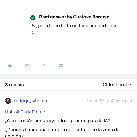
Best answer by
Gustavo Boregio
Sí, pero hace falta un flujo por cada canal
;)
8 replies
Oldest first
rodrigo_silvano
Forum|Forum|1 year ago
Hola ​
@FaridElhaje
¿Cómo estás construyendo el prompt para la IA?
¿Puedes hacer una captura de pantalla de la zona de
edición?