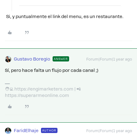
Si, y puntualmente el link del menu, es un restaurante.
Gustavo Boregio
ANSWER
Forum|Forum|1 year ago
Sí, pero hace falta un flujo por cada canal ;)
🧑‍💻 https://engimarketers.com | 📲
https://superarmeonline.com
FaridElhaje
AUTHOR
Forum|Forum|1 year ago