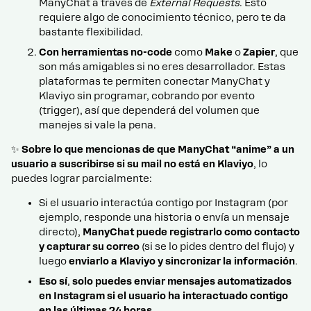
ManyChat a través de
External Requests
. Esto
requiere algo de conocimiento técnico, pero te da
bastante flexibilidad.
Con herramientas no-code
como
Make
o
Zapier
, que
son más amigables si no eres desarrollador. Estas
plataformas te permiten conectar ManyChat y
Klaviyo sin programar, cobrando por evento
(trigger), así que dependerá del volumen que
manejes si vale la pena.
✨
Sobre lo que mencionas de que ManyChat “anime” a un
usuario a suscribirse si su mail no está en Klaviyo
, lo
puedes lograr parcialmente:
Si el usuario interactúa contigo por Instagram (por
ejemplo, responde una historia o envía un mensaje
directo),
ManyChat puede registrarlo como contacto
y capturar su correo
(si se lo pides dentro del flujo) y
luego
enviarlo a Klaviyo y sincronizar la información
.
Eso sí
,
solo puedes enviar mensajes automatizados
en Instagram si el usuario ha interactuado contigo
en las últimas 24 horas.