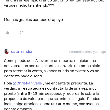
Tendrás un ejemplo gráfico de como realizar esta acción,
ya que medio te entiendo???
Muchas gracias por todo el apoyo
cata_rendon
Forum|Forum|1 year ago
Como puedo con IA levantar un muerto, reiniciar una
conversación con una clienta o lanzarle un rompe hielo
para retomar la venta, a veces queda en “visto” y ya no
contesta nada el lead
Hola ​
@Christian Valle
, me encanta tu pregunta. La
verdad, mi estrategia es contactarlo de una vez, muy
pronto (entre 5 - 15 min despues), y recordarle sobre la
propuesta de valor para que se anime a seguir. Puedes
incluir algo gracioso como un GIF o meme, eso aveces
genera empatia.