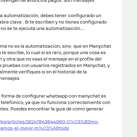
rovengan de anuncios pagos. Son mensajes
na automatización, debes tener configurado un
bra clave . Si te escriben y no tienes configurado
o no se te ejecuta una automatización….
ema no es la automatizacion, sino que en Manychat
te escribe, lo cual si es raro, porque una cosa es
y otra que no veas el mensaje en el profile del
s pruebas con usuarios registrados en Manychat, y
lmente verifiques si en el historial de la
mensajes.
or forma de configurar whatsapp con manychat es
telefonico, ya que no funciona correctamente con
ntes. Puedes encontrar la guia de como generar
hc/es/articles/19247843644060-C%C3%B3mo-
lijamos-el-mejor-m%C3%A9todo