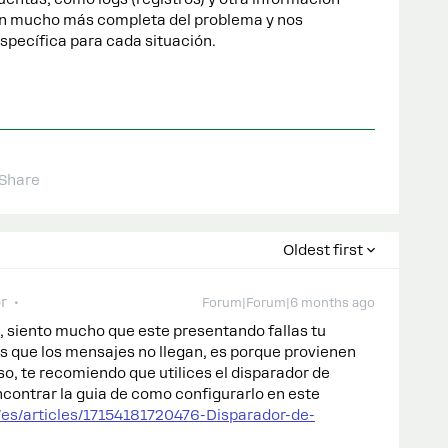
ión mucho más completa del problema y nos
específica para cada situación.
!
Share
Oldest first
r
Forum|Forum|6 months ago
, siento mucho que este presentando fallas tu
 que los mensajes no llegan, es porque provienen
so, te recomiendo que utilices el disparador de
ontrar la guia de como configurarlo en este
/es/articles/17154181720476-Disparador-de-