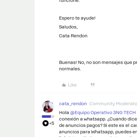
funcione.
Espero te ayude!
Saludos,
Cata Rendon
Buenas! No, no son mensajes que p
normales.
Like
cata_rendon
Community Moderato
Hola ​
@Equipo Operativo 3NG TECH
conexión a whatsapp. ¿Cuando dices
+5
de anuncios pagos? Si este es el ca
anuncios para Whatsapp, puedes enc