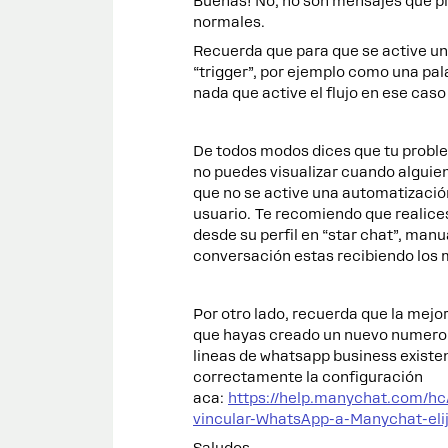
Buenas! No, no son mensajes que p
normales.
Recuerda que para que se active u
“trigger”, por ejemplo como una pala
nada que active el flujo en ese cas
De todos modos dices que tu probl
no puedes visualizar cuando alguien 
que no se active una automatización 
usuario. Te recomiendo que realice
desde su perfil en “star chat”, manua
conversación estas recibiendo los 
Por otro lado, recuerda que la mej
que hayas creado un nuevo numero 
lineas de whatsapp business existe
correctamente la configuración
aca:
https://help.manychat.com/
vincular-WhatsApp-a-Manychat-e