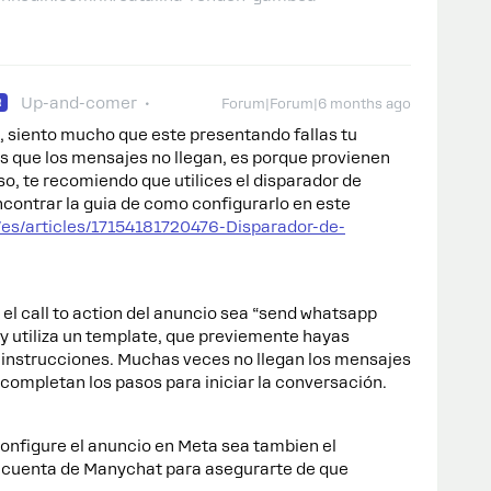
Up-and-comer
R
Forum|Forum|6 months ago
, siento mucho que este presentando fallas tu
 que los mensajes no llegan, es porque provienen
so, te recomiendo que utilices el disparador de
ontrar la guia de como configurarlo en este
/es/articles/17154181720476-Disparador-de-
el call to action del anuncio sea “send whatsapp
y utiliza un template, que previemente hayas
 instrucciones. Muchas veces no llegan los mensajes
 completan los pasos para iniciar la conversación.
nfigure el anuncio en Meta sea tambien el
a cuenta de Manychat para asegurarte de que