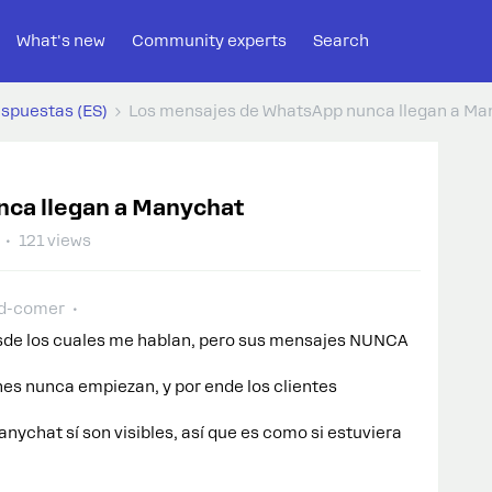
What's new
Community experts
Search
espuestas (ES)
Los mensajes de WhatsApp nunca llegan a Ma
ca llegan a Manychat
121 views
d-comer
sde los cuales me hablan, pero sus mensajes NUNCA
nes nunca empiezan, y por ende los clientes
ychat sí son visibles, así que es como si estuviera