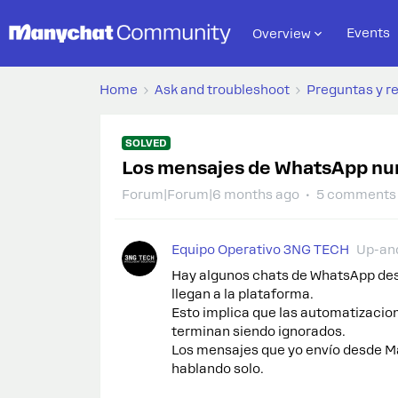
Events
Overview
Home
Ask and troubleshoot
Preguntas y r
SOLVED
Los mensajes de WhatsApp nun
Forum|Forum|6 months ago
5 comments
Equipo Operativo 3NG TECH
Up-an
Hay algunos chats de WhatsApp de
llegan a la plataforma.
Esto implica que las automatizacio
terminan siendo ignorados.
Los mensajes que yo envío desde Man
hablando solo.