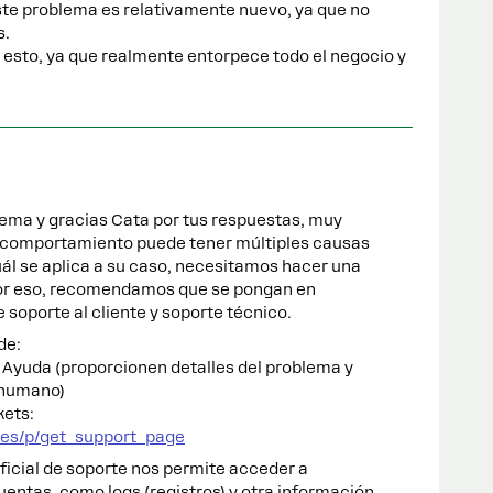
te problema es relativamente nuevo, ya que no
s.
 esto, ya que realmente entorpece todo el negocio y
lema y gracias Cata por tus respuestas, muy
 comportamiento puede tener múltiples causas
uál se aplica a su caso, necesitamos hacer una
Por eso, recomendamos que se pongan en
soporte al cliente y soporte técnico.
de:
 Ayuda (proporcionen detalles del problema y
 humano)
kets:
/es/p/get_support_page
oficial de soporte nos permite acceder a
uentas, como logs (registros) y otra información