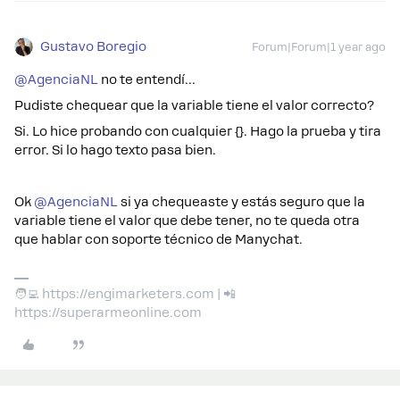
Gustavo Boregio
Forum|Forum|1 year ago
@AgenciaNL
no te entendí…
Pudiste chequear que la variable tiene el valor correcto?
Si. Lo hice probando con cualquier {}. Hago la prueba y tira
error. Si lo hago texto pasa bien.
Ok ​
@AgenciaNL
si ya chequeaste y estás seguro que la
variable tiene el valor que debe tener, no te queda otra
que hablar con soporte técnico de Manychat.
🧑‍💻 https://engimarketers.com | 📲
https://superarmeonline.com