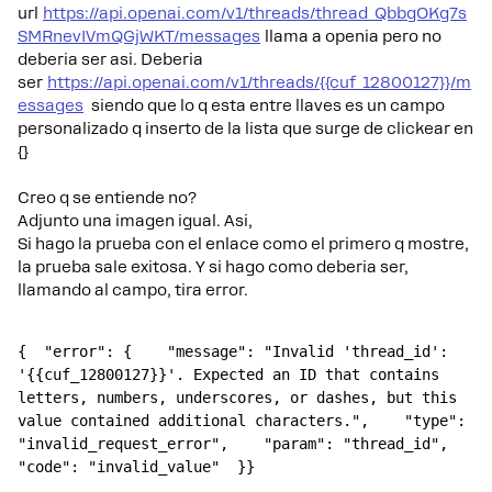
url
https://api.openai.com/v1/threads/thread_QbbgOKg7s
SMRnevIVmQGjWKT/messages
llama a openia pero no
deberia ser asi. Deberia
ser
https://api.openai.com/v1/threads/{{cuf_12800127}}/m
essages
siendo que lo q esta entre llaves es un campo
personalizado q inserto de la lista que surge de clickear en
{}
Creo q se entiende no?
Adjunto una imagen igual. Asi,
Si hago la prueba con el enlace como el primero q mostre,
la prueba sale exitosa. Y si hago como deberia ser,
llamando al campo, tira error.
{  "error": {    "message": "Invalid 'thread_id': 
'{{cuf_12800127}}'. Expected an ID that contains 
letters, numbers, underscores, or dashes, but this 
value contained additional characters.",    "type": 
"invalid_request_error",    "param": "thread_id",    
"code": "invalid_value"  }}