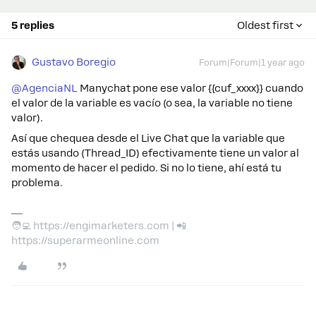
5 replies
Oldest first
Gustavo Boregio
Forum|Forum|1 year ago
@AgenciaNL
Manychat pone ese valor {{cuf_xxxx}} cuando
el valor de la variable es vacío (o sea, la variable no tiene
valor).
Así que chequea desde el Live Chat que la variable que
estás usando (Thread_ID) efectivamente tiene un valor al
momento de hacer el pedido. Si no lo tiene, ahí está tu
problema.
🧑‍💻 https://engimarketers.com | 📲
https://superarmeonline.com