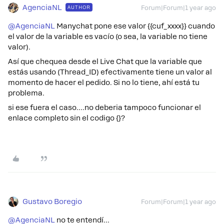
AgenciaNL
AUTHOR
Forum|Forum|1 year ago
@AgenciaNL
Manychat pone ese valor {{cuf_xxxx}} cuando
el valor de la variable es vacío (o sea, la variable no tiene
valor).
Así que chequea desde el Live Chat que la variable que
estás usando (Thread_ID) efectivamente tiene un valor al
momento de hacer el pedido. Si no lo tiene, ahí está tu
problema.
si ese fuera el caso….no deberia tampoco funcionar el
enlace completo sin el codigo {}?
Gustavo Boregio
Forum|Forum|1 year ago
@AgenciaNL
no te entendí…