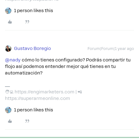
1 person likes this
Gustavo Boregio
Forum|Forum|1 year ago
@nady
cómo lo tienes configurado? Podrás compartir tu
flojo así podemos entender mejor qué tienes en tu
automatización?
🧑‍💻 https://engimarketers.com | 📲
https://superarmeonline.com
1 person likes this