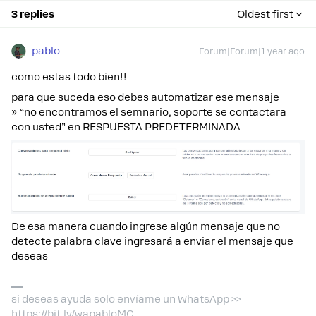
3 replies
Oldest first
pablo
Forum|Forum|1 year ago
como estas todo bien!!
para que suceda eso debes automatizar ese mensaje
» “no encontramos el semnario, soporte se contactara
con usted” en RESPUESTA PREDETERMINADA
De esa manera cuando ingrese algún mensaje que no
detecte palabra clave ingresará a enviar el mensaje que
deseas
si deseas ayuda solo envíame un WhatsApp >>
https://bit.ly/wapabloMC