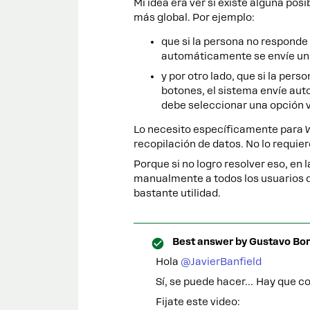
Mi idea era ver si existe alguna pos
más global. Por ejemplo:
que si la persona no responde 
automáticamente se envíe un 
y por otro lado, que si la pers
botones, el sistema envíe au
debe seleccionar una opción v
Lo necesito específicamente para 
recopilación de datos. No lo requi
Porque si no logro resolver eso, en
manualmente a todos los usuarios que
bastante utilidad.
Best answer by
Gustavo Bor
Hola ​
@JavierBanfield
Sí, se puede hacer… Hay que c
Fijate este video: