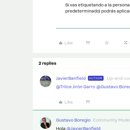
Si vas etiquetando a la persona
predeterminado) podrás aplicar
Like
2 replies
JavierBanfield
Up-and-c
AUTHOR
@Trilce Jirón Garro
​
@Gustavo Bore
Like
Gustavo Boregio
Community Moder
Hola ​
@JavierBanfield