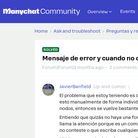
Events
Overview
Home
Ask and troubleshoot
Preguntas y r
SOLVED
Mensaje de error y cuando no
Forum|Forum|2 months ago
2 comments
JavierBanfield
Up-and-comer
El problema que estoy teniendo es 
esto manualmente de forma indivi
nodos, entonces se vuelve bastante 
Entiendo que quizás no haya una fo
llama la atención porque es un com
no conteste o que escriba cualquier