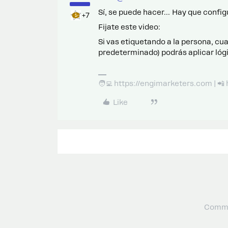
Sí, se puede hacer… Hay que config
+7
Fijate este video:
Si vas etiquetando a la persona, cu
predeterminado) podrás aplicar lóg
🧑‍💻 https://engimarketers.com | 
Like
Commu