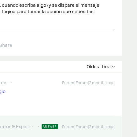
, cuando escriba algo (y se dispare el mensaje
 lógica para tomar la acción que necesites.
Share
Oldest first
omer
Forum|Forum|2 months ago
gio
ator & Expert
ANSWER
Forum|Forum|2 months ago