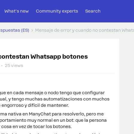
What's new
Community experts
Search
espuestas (ES)
Mensaje de error y cuando no contestan Wha
 contestan Whatsapp botones
25 views
que en cada mensaje o nodo tengo que configurar
dual, y tengo muchas automatizaciones con muchos
engorroso y difícil de mantener.
rma nativa en ManyChat para resolverlo, pero me
portamiento muy normal en un bot: que la persona
 cosa en vez de tocar los botones.