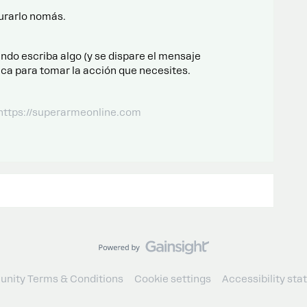
urarlo nomás.
ando escriba algo (y se dispare el mensaje
ica para tomar la acción que necesites.
 https://superarmeonline.com
nity Terms & Conditions
Cookie settings
Accessibility st