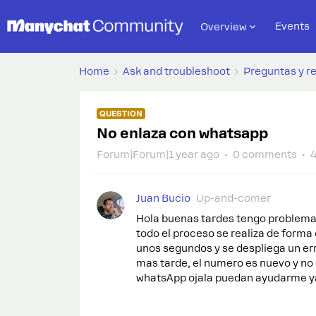
Events
Overview
Home
Ask and troubleshoot
Preguntas y r
QUESTION
No enlaza con whatsapp
Forum|Forum|1 year ago
0 comments
4
Juan Bucio
Up-and-comer
Hola buenas tardes tengo problema
todo el proceso se realiza de forma
unos segundos y se despliega un erro
mas tarde, el numero es nuevo y no
whatsApp ojala puedan ayudarme y