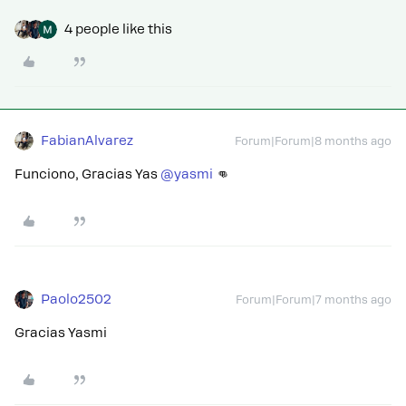
4 people like this
FabianAlvarez
Forum|Forum|8 months ago
Funciono, Gracias Yas ​
@yasmi
👊
Paolo2502
Forum|Forum|7 months ago
Gracias Yasmi