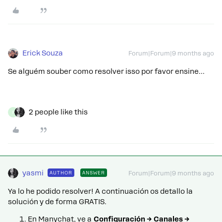
Erick Souza
Forum|Forum|9 months ago
Se alguém souber como resolver isso por favor ensine…
2 people like this
F
yasmi
AUTHOR
ANSWER
Forum|Forum|9 months ago
Ya lo he podido resolver! A continuación os detallo la
solución y de forma GRATIS.
En Manychat, ve a
Configuración → Canales →