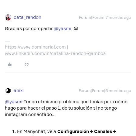
cata_rendon
Forum|Forum|7 months ago
Gracias por compartir ​
@yasmi
😀
https://www.dominariai.com |
www.linkedin.com/in/catalina-rendon-gamboa
anixi
Forum|Forum|6 months ago
@yasmi
Tengo el mismo problema que tenías pero cómo
hago para hacer el paso 1. de tu solución si no tengo
instagram conectado…
En Manychat, ve a
Configuración → Canales →