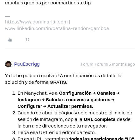
muchas gracias por compartir este tip.
https://www.dominariai.com |
www.linkedin.com/in/catalina-rendon-gamboa
PauEscrigg
Forum|Forum|5 months ago
Ya lo he podido resolver! A continuación os detallo la
solución y de forma GRATIS.
En Manychat, ve a
Configuración → Canales →
Instagram → Saludar a nuevos seguidores →
Configurar → Actualizar permisos.
Cuando se abra la página y solo muestre el inicio de
sesión de Instagram, copia la
URL completa
desde
la barra de direcciones de tu navegador.
Pega esa URL en un editor de texto.
En esa URL, reemplaza
todas las apariciones de “IG”