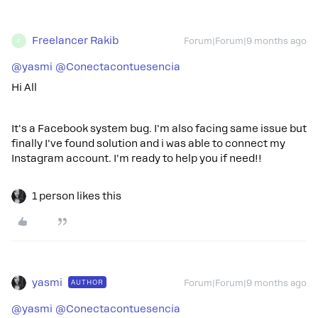
Freelancer Rakib
Forum|Forum|9 months ago
F
@yasmi
​
@Conectacontuesencia
Hi All
It's a Facebook system bug. I'm also facing same issue but
finally I've found solution and i was able to connect my
Instagram account. I'm ready to help you if need!!
1 person likes this
yasmi
AUTHOR
Forum|Forum|9 months ago
@yasmi
​
@Conectacontuesencia