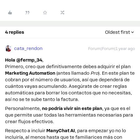
4 replies
Oldest first
cata_rendon
Forum|Forum|1 year ago
Hola @fermp_34
,
Primero, creo que definitivamente debes adquirir el plan
Marketing Automation
(antes llamado
Pro
). En este plan te
cobran por el número de usuarios, así que dependerá de
cuántos vayas acumulando. Asegúrate de crear reglas
automáticas para borrar los contactos que no necesitas,
así no se te sube tanto la factura.
Personalmente,
no podría vivir sin este plan
, ya que es el
que permite usar todas las herramientas necesarias para
crear flujos efectivos.
Respecto a incluir
ManyChat AI
, para empezar yo no lo
incluiría, al menos hasta que te familiarices más con