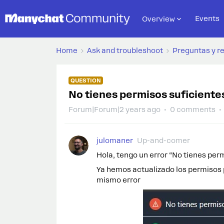
Events
Overview
Home
Ask and troubleshoot
Preguntas y r
QUESTION
No tienes permisos suficientes
Forum|Forum|2 years ago
0 comments
julomaner
Up-and-comer
Hola, tengo un error “No tienes per
Ya hemos actualizado los permisos 
mismo error