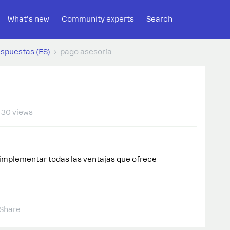
What's new
Community experts
Search
espuestas (ES)
pago asesoría
30 views
implementar todas las ventajas que ofrece
Share