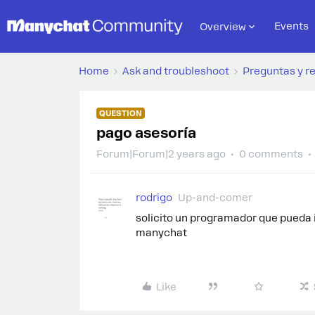
Events
Overview
Home
Ask and troubleshoot
Preguntas y r
QUESTION
pago asesoría
Forum|Forum|2 years ago
0 comments
rodrigo
Up-and-comer
solicito un programador que pueda 
manychat
Like