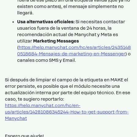
fuera de ese plazo sin una etiqueta válida (que ya no
existen como antes), el mensaje simplemente no
llegará.
Usa alternativas oficiales:
Si necesitas contactar
usuarios fuera de la ventana de 24 horas, la
recomendación actual de Manychat y Meta es
utilizar
Marketing Messages
(
https://help.manychat.com/hc/es/articles/2435148
0518684-Mensajes-de-marketing-en-Messenger
) o
canales como SMS y Email.
Si después de limpiar el campo de la etiqueta en MAKE el
error persiste, es posible que el módulo necesite una
actualización interna por parte del equipo técnico. En ese
caso, te sugiero reportarlo:
https://help.manychat.com/hc/en-
us/articles/14281086345244-How-to-get-support-from-
Manychat
Espero que ajude!