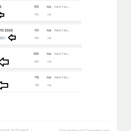
ator & Expert
Forum|Forum|2 months ago