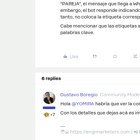
“PAREJA”, el mensaje que llega a 
embargo, el bot responde indicando 
tanto, no coloca la etiqueta corres
Cabe mencionar que las etiquetas s
palabras clave.
Like
6 replies
Gustavo Boregio
Community Moder
Hola ​
@YOMIRA
habría que ver la co
Con los detalles que dejas acá es i
+7
🧑‍💻 https://engimarketers.com | 