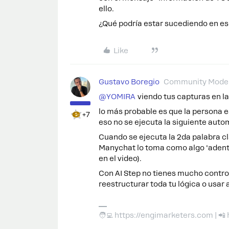
ello.
¿Qué podría estar sucediendo en e
Like
Gustavo Boregio
Community Moder
@YOMIRA
viendo tus capturas en l
lo más probable es que la persona es
+7
eso no se ejecuta la siguiente auto
Cuando se ejecuta la 2da palabra cl
Manychat lo toma como algo ‘adentro
en el video).
Con AI Step no tienes mucho contro
reestructurar toda tu lógica o usar 
🧑‍💻 https://engimarketers.com | 