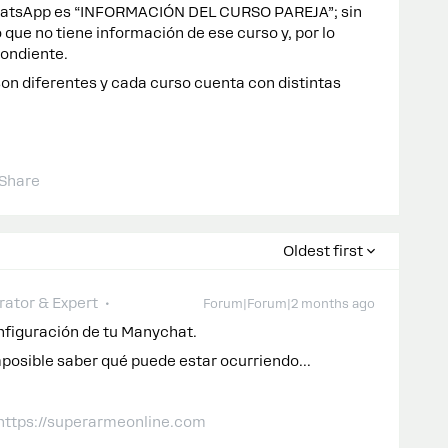
WhatsApp es “INFORMACIÓN DEL CURSO PAREJA”; sin
que no tiene información de ese curso y, por lo
pondiente.
on diferentes y cada curso cuenta con distintas
Share
Oldest first
ator & Expert
Forum|Forum|2 months ago
nfiguración de tu Manychat.
mposible saber qué puede estar ocurriendo...
 https://superarmeonline.com