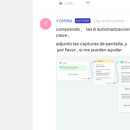
Like
YOMIRA
Up-and-comer
AUTHOR
Y
comprendo , las 6 automatizacione
clave ,
adjunto las capturas de pantalla, 
por favor , si me pueden ayudar