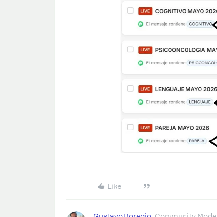
Like
Gustavo Boregio
Community Moder