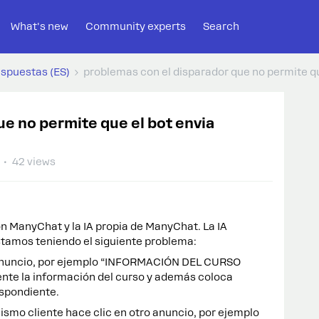
What's new
Community experts
Search
espuestas (ES)
problemas con el disparador que no permite q
ue no permite que el bot envia
42 views
 ManyChat y la IA propia de ManyChat. La IA
tamos teniendo el siguiente problema:
 anuncio, por ejemplo “INFORMACIÓN DEL CURSO
nte la información del curso y además coloca
spondiente.
ismo cliente hace clic en otro anuncio, por ejemplo