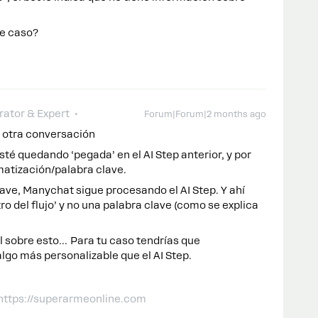
se caso?
ator & Expert
Forum|Forum|2 months ago
a otra conversación
té quedando ‘pegada’ en el AI Step anterior, y por
matización/palabra clave.
ave, Manychat sigue procesando el AI Step. Y ahí
 del flujo’ y no una palabra clave (como se explica
l sobre esto… Para tu caso tendrías que
algo más personalizable que el AI Step.
 https://superarmeonline.com