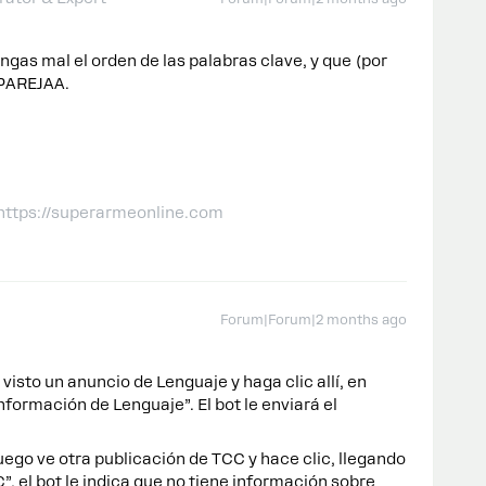
ngas mal el orden de las palabras clave, y que (por
EPAREJAA.
 https://superarmeonline.com
Forum|Forum|2 months ago
 visto un anuncio de Lenguaje y haga clic allí, en
formación de Lenguaje”. El bot le enviará el
uego ve otra publicación de TCC y hace clic, llegando
, el bot le indica que no tiene información sobre