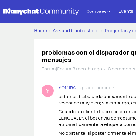
Events
Overview
Home
Ask and troubleshoot
Preguntas y r
problemas con el disparador q
mensajes
Forum|Forum|3 months ago
6 comments
YOMIRA
Up-and-comer
Y
estamos trabajando únicamente con
responde muy bien; sin embargo, es
Cuando un cliente hace clic en un
LENGUAJE”, el bot envía correctame
automáticamente la etiqueta corre
No obstante, si posteriormente el m