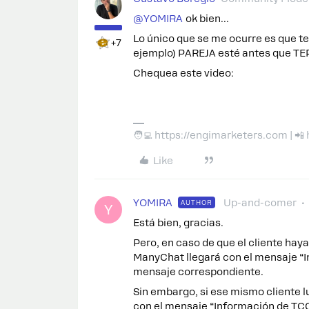
@YOMIRA
ok bien…
Lo único que se me ocurre es que te
+7
ejemplo) PAREJA esté antes que T
Chequea este video:
🧑‍💻 https://engimarketers.com | 
Like
YOMIRA
Up-and-comer
AUTHOR
Y
Está bien, gracias.
Pero, en caso de que el cliente haya
ManyChat llegará con el mensaje “In
mensaje correspondiente.
Sin embargo, si ese mismo cliente l
con el mensaje “Información de TCC”