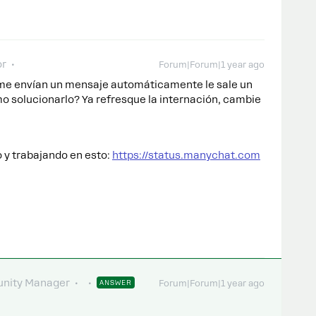
or
Forum|Forum|1 year ago
me envían un mensaje automáticamente le sale un
o solucionarlo? Ya refresque la internación, cambie
o y trabajando en esto:
https://status.manychat.com
nity Manager
ANSWER
Forum|Forum|1 year ago