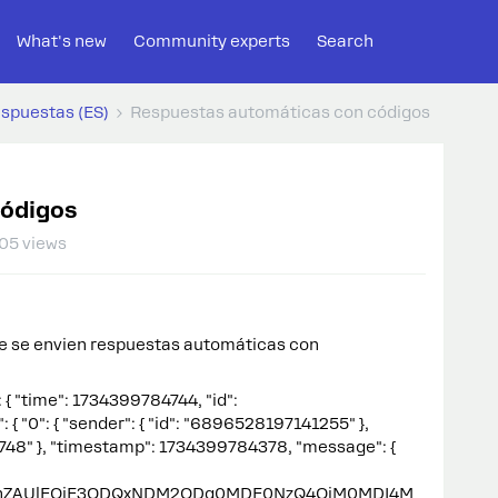
What's new
Community experts
Search
espuestas (ES)
Respuestas automáticas con códigos
códigos
05 views
ue se envien respuestas automáticas con
": { "time": 1734399784744, "id":
 "0": { "sender": { "id": "6896528197141255" },
4748" }, "timestamp": 1734399784378, "message": {
2FnZAUlEOjE3ODQxNDM2ODg0MDE0NzQ4OjM0MDI4M