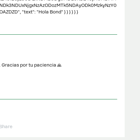
NDk3NDUxNjgxNzAzODozMTk5NDAyODk0MzkyNzY0
 "text": "Hola Bond" } } } } } }
 Gracias por tu paciencia 🙏
Share