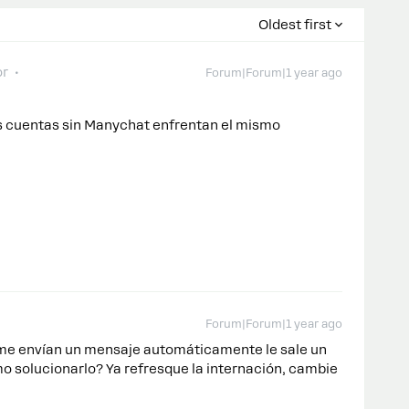
Oldest first
or
Forum|Forum|1 year ago
las cuentas sin Manychat enfrentan el mismo
Forum|Forum|1 year ago
me envían un mensaje automáticamente le sale un
o solucionarlo? Ya refresque la internación, cambie