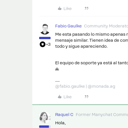
Like
Fabio Gaulke
Community Moderat
Me esta pasando lo mismo apenas 
mensaje similar. Tienen idea de com
+3
todo y sigue apareciendo.
El equipo de soporte ya está al tant
🙏
@fabio.gaulke | @monada.ag
Like
Raquel C
Former Manychat Commu
Hola,