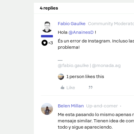
4 replies
Fabio Gaulke
Community Moderat
Hola ​
@AnainesD
!
És un error de Instagram. Incluso 
+3
problema!
@fabio.gaulke | @monada.ag
1 person likes this
Like
Belen Millan
Up-and-comer
Me esta pasando lo mismo apenas 
mensaje similar. Tienen idea de com
todo y sigue apareciendo.