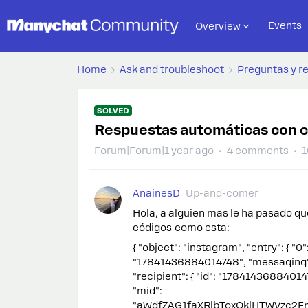
Events
Overview
Home
Ask and troubleshoot
Preguntas y r
SOLVED
Respuestas automáticas con 
Forum|Forum|1 year ago
4 comments
1
AnainesD
Up-and-comer
Hola, a alguien mas le ha pasado q
códigos como esta:
{ "object": "instagram", "entry": { "0
"17841436884014748", "messaging": {
"recipient": { "id": "1784143688401
"mid":
"aWdfZAG1faXRlbToxOklHTWVzc