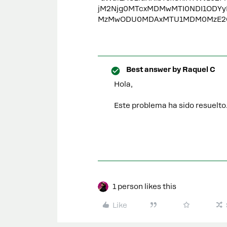
jM2Njg0MTcxMDMwMTI0NDI1ODYy
MzMwODU0MDAxMTU1MDM0MzE2OAZDZD",
Best answer by
Raquel C
Hola,
Este problema ha sido resuelto.
1 person likes this
Like